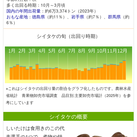
多く出回る時期：10月～3月頃
国内の年間出荷量
：約6万3,374トン（2023年）
おもな産地
：
徳島県
（約11％）、
岩手県
（約7％）、
群馬県
（約
6％）
シイタケの旬（出回り時期）
※これはシイタケの出回り量の割合をグラフ化したものです。農林水産
省統計 青果物卸売市場調査 品目別:主要卸売市場計（2025年）を参
考にしています
シイタケの概要
しいたけは食用きのこの代
表選手の1つで、煮物や鍋