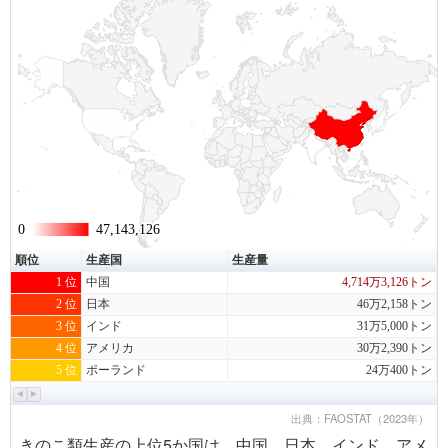
0
0
47,143,126
47,143,126
順位
生産国
生産量
1 位
中国
4,714万3,126トン
2 位
日本
46万2,158トン
3 位
インド
31万5,000トン
4 位
アメリカ
30万2,390トン
5 位
ポーランド
24万400トン
出典：FAOSTAT（2023年）
きのこ類生産の上位5か国は、中国、日本、インド、アメ