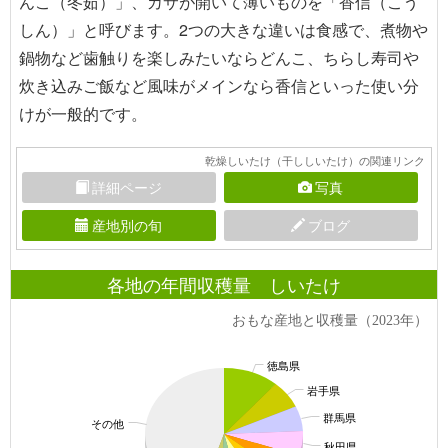
んこ（冬茹）」、カサが開いて薄いものを「香信（こう
しん）」と呼びます。2つの大きな違いは食感で、煮物や
鍋物など歯触りを楽しみたいならどんこ、ちらし寿司や
炊き込みご飯など風味がメインなら香信といった使い分
けが一般的です。
乾燥しいたけ（干ししいたけ）の関連リンク
詳細ページ
写真
産地別の旬
ブログ
各地の年間収穫量 しいたけ
おもな産地と収穫量（2023年）
徳島県
岩手県
群馬県
その他
秋田県