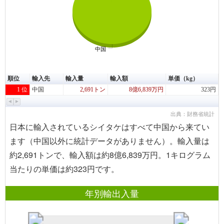
中国
順位
輸入先
輸入量
輸入額
単価（kg）
1 位
中国
2,691トン
8億6,839万円
323円
出典：財務省統計
日本に輸入されているシイタケはすべて中国から来てい
ます（中国以外に統計データがありません）。輸入量は
約2,691トンで、輸入額は約8億6,839万円。1キログラム
当たりの単価は約323円です。
年別輸出入量