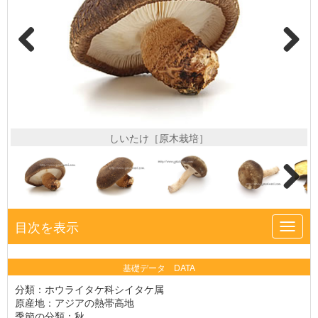
しいたけ［原木栽培］
目次を表示
Toggl
navig
基礎データ DATA
分類：ホウライタケ科シイタケ属
原産地：アジアの熱帯高地
季節の分類：秋