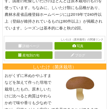
す。国産の乾燥しいたけのほとんどは原木栽培のものを
使っています。ちなみに、しいたけ類にも品種があり、
農林水産省品種登録ホームページには2019年で240件以
上（登録が維持されているものは80件以上）が掲載され
ています。シーズンは基本的に春と秋の2回。
しいたけ（原木栽培）の関連リンク
詳細ページ
写真
産地別の旬
ブログ
しいたけ（菌床栽培）
おがくずに米ぬかやふすま
などを加えて作った培地で
栽培したもの。原木しいた
けに比べると肉質はやわら
かめで味や香りも少なめで