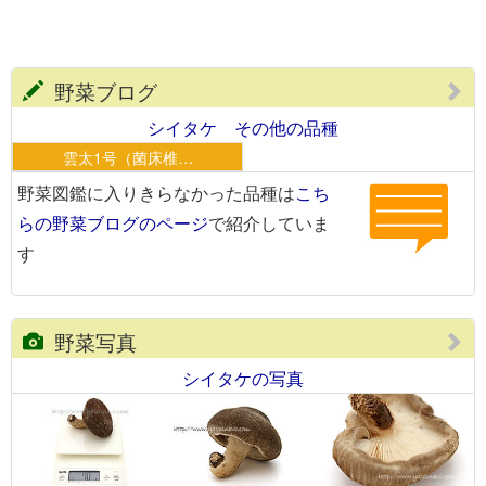
野菜ブログ
シイタケ その他の品種
雲太1号（菌床椎…
野菜図鑑に入りきらなかった品種は
こち
らの野菜ブログのページ
で紹介していま
す
野菜写真
シイタケの写真