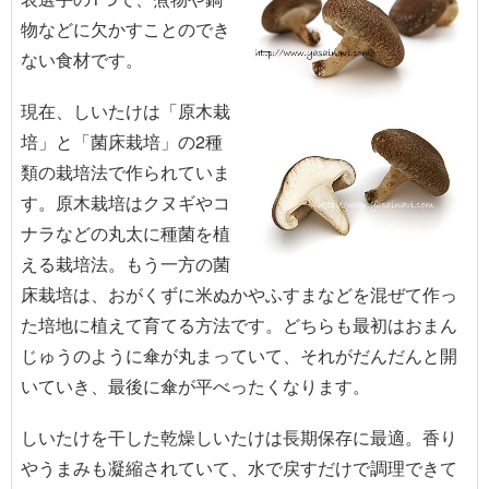
物などに欠かすことのでき
ない食材です。
現在、しいたけは「原木栽
培」と「菌床栽培」の2種
類の栽培法で作られていま
す。原木栽培はクヌギやコ
ナラなどの丸太に種菌を植
える栽培法。もう一方の菌
床栽培は、おがくずに米ぬかやふすまなどを混ぜて作っ
た培地に植えて育てる方法です。どちらも最初はおまん
じゅうのように傘が丸まっていて、それがだんだんと開
いていき、最後に傘が平べったくなります。
しいたけを干した乾燥しいたけは長期保存に最適。香り
やうまみも凝縮されていて、水で戻すだけで調理できて