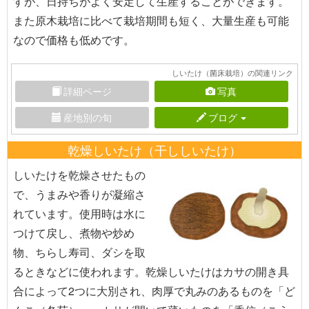
すが、日持ちがよく安定して生産することができます。
また原木栽培に比べて栽培期間も短く、大量生産も可能
なので価格も低めです。
しいたけ（菌床栽培）の関連リンク
詳細ページ
写真
産地別の旬
ブログ
乾燥しいたけ（干ししいたけ）
しいたけを乾燥させたもの
で、うまみや香りが凝縮さ
れています。使用時は水に
つけて戻し、煮物や炒め
物、ちらし寿司、ダシを取
るときなどに使われます。乾燥しいたけはカサの開き具
合によって2つに大別され、肉厚で丸みのあるものを「ど