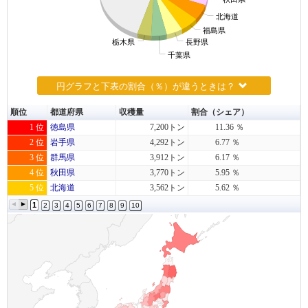
北海道
福島県
栃木県
長野県
千葉県
円グラフと下表の割合（％）が違うときは？
順位
都道府県
収穫量
割合（シェア）
1 位
徳島県
7,200トン
11.36 ％
2 位
岩手県
4,292トン
6.77 ％
3 位
群馬県
3,912トン
6.17 ％
4 位
秋田県
3,770トン
5.95 ％
5 位
北海道
3,562トン
5.62 ％
1
2
3
4
5
6
7
8
9
10