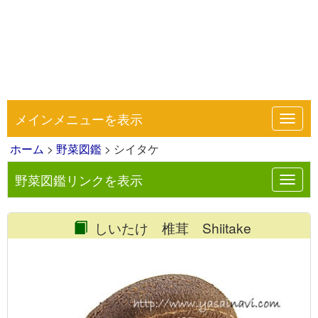
メインメニューを表示
Toggl
navig
ホーム
>
野菜図鑑
> シイタケ
野菜図鑑リンクを表示
Toggl
navig
しいたけ 椎茸 Shiitake