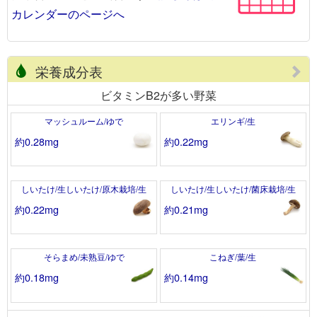
カレンダーのページへ
栄養成分表
ビタミンB2が多い野菜
マッシュルーム/ゆで
エリンギ/生
約0.28mg
約0.22mg
しいたけ/生しいたけ/原木栽培/生
しいたけ/生しいたけ/菌床栽培/生
約0.22mg
約0.21mg
そらまめ/未熟豆/ゆで
こねぎ/葉/生
約0.18mg
約0.14mg