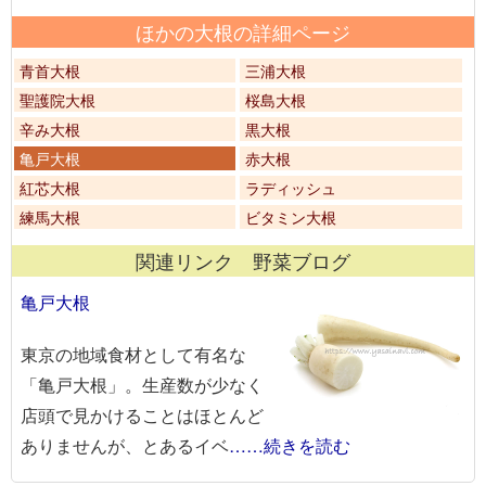
ほかの大根の詳細ページ
青首大根
三浦大根
聖護院大根
桜島大根
辛み大根
黒大根
亀戸大根
赤大根
紅芯大根
ラディッシュ
練馬大根
ビタミン大根
関連リンク 野菜ブログ
亀戸大根
東京の地域食材として有名な
「亀戸大根」。生産数が少なく
店頭で見かけることはほとんど
ありませんが、とあるイベ
……続きを読む