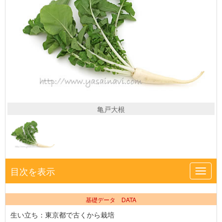
亀戸大根
目次を表示
Toggl
navig
基礎データ DATA
生い立ち：東京都で古くから栽培