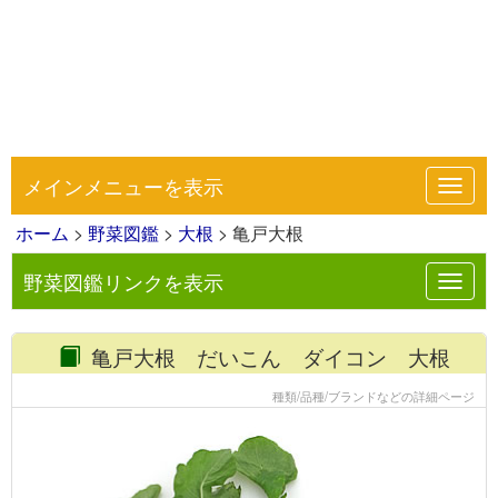
メインメニューを表示
Toggl
navig
ホーム
>
野菜図鑑
>
大根
> 亀戸大根
野菜図鑑リンクを表示
Toggl
navig
亀戸大根 だいこん ダイコン 大根
種類/品種/ブランドなどの詳細ページ