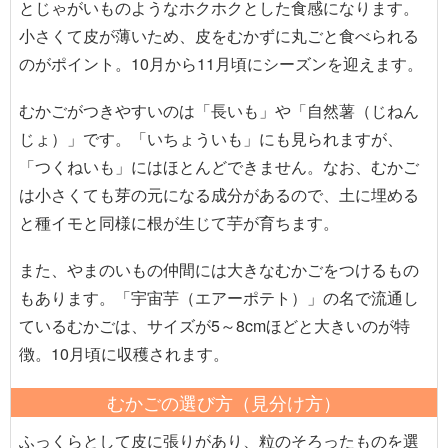
とじゃがいものようなホクホクとした食感になります。
小さくて皮が薄いため、皮をむかずに丸ごと食べられる
のがポイント。10月から11月頃にシーズンを迎えます。
むかごがつきやすいのは「長いも」や「自然薯（じねん
じょ）」です。「いちょういも」にも見られますが、
「つくねいも」にはほとんどできません。なお、むかご
は小さくても芽の元になる成分があるので、土に埋める
と種イモと同様に根が生じて芋が育ちます。
また、やまのいもの仲間には大きなむかごをつけるもの
もあります。「宇宙芋（エアーポテト）」の名で流通し
ているむかごは、サイズが5～8cmほどと大きいのが特
徴。10月頃に収穫されます。
むかごの選び方（見分け方）
ふっくらとして皮に張りがあり、粒のそろったものを選