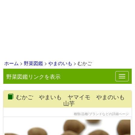
ホーム
>
野菜図鑑
>
やまのいも
> むかご
野菜図鑑リンクを表示
Toggl
navig
むかご やまいも ヤマイモ やまのいも
山芋
種類/品種/ブランドなどの詳細ページ