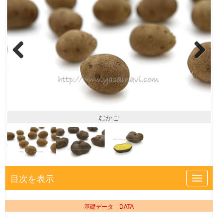
むかご
目次を表示
Toggl
navig
基礎データ DATA