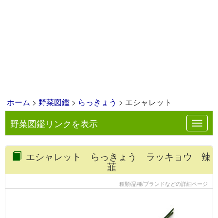
ホーム
>
野菜図鑑
>
らっきょう
> エシャレット
野菜図鑑リンクを表示
Toggl
navig
エシャレット らっきょう ラッキョウ 辣
韮
種類/品種/ブランドなどの詳細ページ