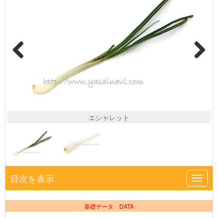
エシャレット
目次を表示
Toggl
navig
基礎データ DATA