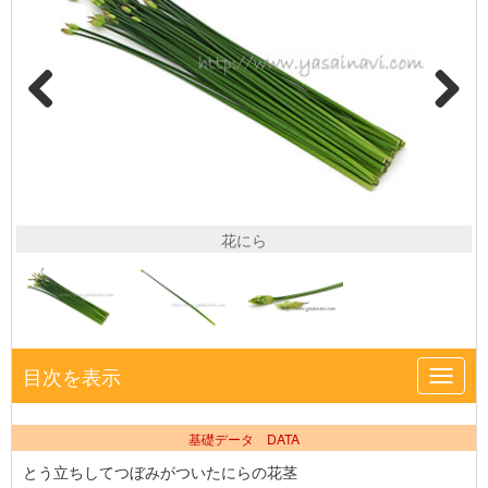
花にら
目次を表示
Toggl
navig
基礎データ DATA
とう立ちしてつぼみがついたにらの花茎