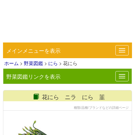
メインメニューを表示
Toggl
navig
ホーム
>
野菜図鑑
>
にら
> 花にら
野菜図鑑リンクを表示
Toggl
navig
花にら ニラ にら 韮
種類/品種/ブランドなどの詳細ページ