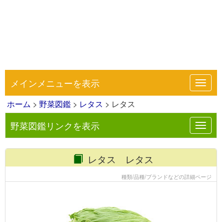
メインメニューを表示
Toggl
navig
ホーム
>
野菜図鑑
>
レタス
> レタス
野菜図鑑リンクを表示
Toggl
navig
レタス レタス
種類/品種/ブランドなどの詳細ページ