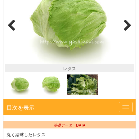
レタス
目次を表示
Toggl
navig
基礎データ DATA
丸く結球したレタス