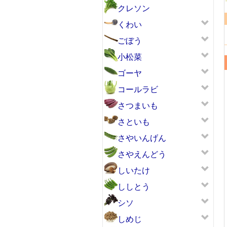
クレソン
くわい
ごぼう
小松菜
ゴーヤ
コールラビ
さつまいも
さといも
さやいんげん
さやえんどう
しいたけ
ししとう
シソ
しめじ