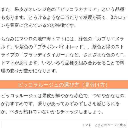
また、果皮がオレンジ色の「ピッコラカナリア」という品種
もあります。とろけるような口当たりで糖度が高く、βカロテ
ンを豊富に含んでいるのが特徴です。
ちなみにマウロの地中海トマトには、緑色の「カプリエメラ
ルド」や紫色の「プチポンバイオレッド」、茶色と緑のスト
ライプの「ブラッディタイガー」など、さまざまな色のミニ
トマトがあります。いろいろな品種を組み合わせることで料
理の彩りが豊かになります。
ピッコラルージュの選び方（見分け方）
ピッコラルージュは果皮が鮮やかな赤色で、つややかなもの
がおすすめです。張りがあってみずみずしさを感じられる
か、ヘタが枯れていないかもチェックしましょう。
トマト とまとのページに戻る