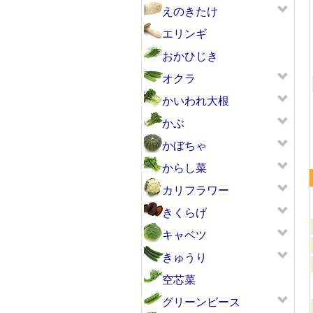
えのきたけ
エリンギ
おかひじき
オクラ
ピッコラカナリア
かいわれ大根
かぶ
かぼちゃ
からし菜
カリフラワー
きくらげ
キャベツ
きゅうり
空芯菜
グリーンピース