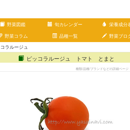
野菜図鑑
旬カレンダー
栄養成分
野菜コラム
品種一覧
野菜ブロ
ッコラルージュ
ピッコラルージュ トマト とまと
種類/品種/ブランドなどの詳細ページ