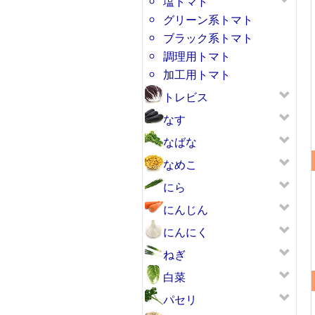
塩トマト
グリーン系トマト
ブラック系トマト
調理用トマト
加工用トマト
トレビス
なす
なばな
なめこ
にら
にんじん
にんにく
ねぎ
白菜
パセリ