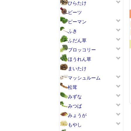
ひらたけ
ビーツ
ピーマン
ふき
ふだん草
ブロッコリー
ほうれん草
まいたけ
マッシュルーム
松茸
みずな
みつば
みょうが
もやし