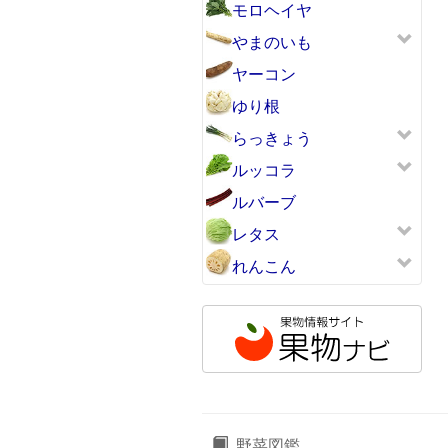
モロヘイヤ
やまのいも
ヤーコン
ゆり根
らっきょう
ルッコラ
ルバーブ
レタス
れんこん
野菜図鑑