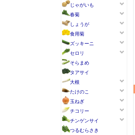
じゃがいも
春菊
しょうが
食用菊
ズッキーニ
セロリ
そらまめ
タアサイ
大根
たけのこ
玉ねぎ
チコリー
チンゲンサイ
つるむらさき