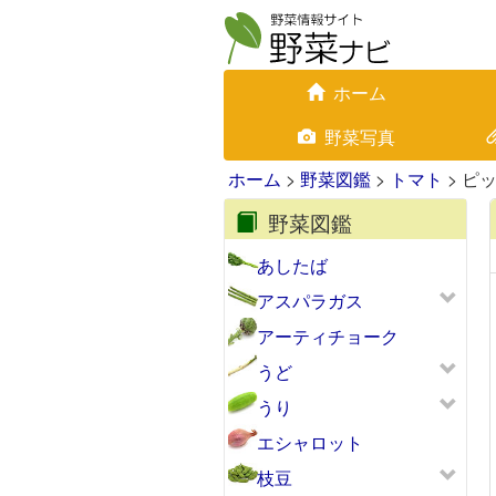
ホーム
野菜写真
ホーム
>
野菜図鑑
>
トマト
> ピ
野菜図鑑
あしたば
アスパラガス
アーティチョーク
うど
うり
エシャロット
枝豆