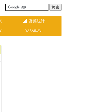
表
野菜統計
グ
YASAINAVI