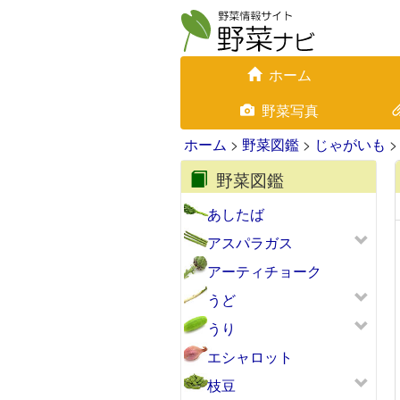
ホーム
野菜写真
ホーム
>
野菜図鑑
>
じゃがいも
>
野菜図鑑
あしたば
アスパラガス
アーティチョーク
うど
うり
エシャロット
枝豆