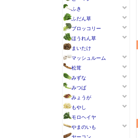
ふき
ふだん草
ブロッコリー
ほうれん草
まいたけ
マッシュルーム
松茸
みずな
みつば
みょうが
もやし
モロヘイヤ
やまのいも
ヤーコン