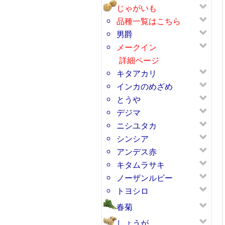
じゃがいも
品種一覧はこちら
男爵
メークイン
詳細ページ
キタアカリ
インカのめざめ
とうや
デジマ
ニシユタカ
シンシア
アンデス赤
キタムラサキ
ノーザンルビー
トヨシロ
春菊
しょうが