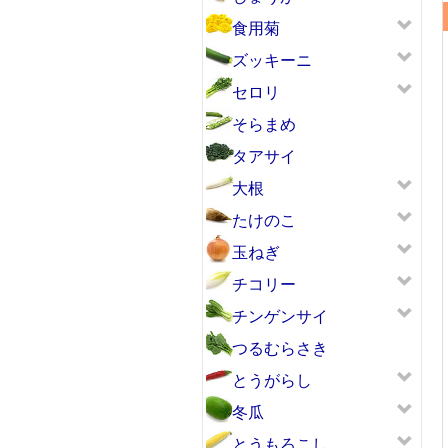
食用菊
ズッキーニ
セロリ
そらまめ
タアサイ
大根
たけのこ
玉ねぎ
チコリー
チンゲンサイ
つるむらさき
とうがらし
冬瓜
とうもろこし