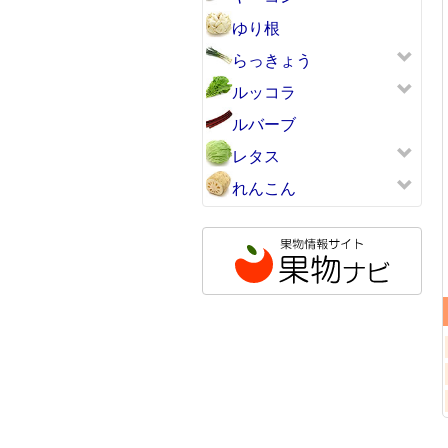
ゆり根
らっきょう
ルッコラ
ルバーブ
レタス
れんこん