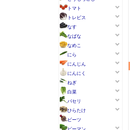
トマト
トレビス
なす
なばな
なめこ
にら
にんじん
にんにく
ねぎ
白菜
パセリ
ひらたけ
ビーツ
ピーマン