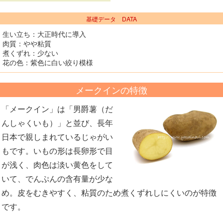
基礎データ DATA
生い立ち：大正時代に導入
肉質：やや粘質
煮くずれ：少ない
花の色：紫色に白い絞り模様
メークインの特徴
「メークイン」は「男爵薯（だ
んしゃくいも）」と並び、長年
日本で親しまれているじゃがい
もです。いもの形は長卵形で目
が浅く、肉色は淡い黄色をして
いて、でんぷんの含有量が少な
め。皮をむきやすく、粘質のため煮くずれしにくいのが特徴
です。