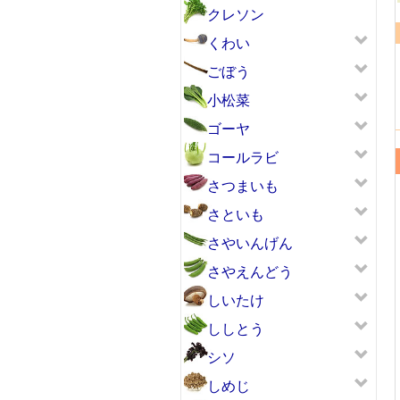
クレソン
くわい
ごぼう
小松菜
ゴーヤ
コールラビ
さつまいも
さといも
さやいんげん
さやえんどう
しいたけ
ししとう
シソ
しめじ