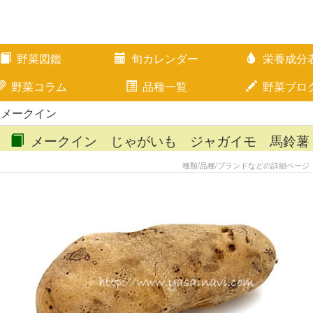
野菜図鑑
旬カレンダー
栄養成分
野菜コラム
品種一覧
野菜ブロ
 メークイン
メークイン じゃがいも ジャガイモ 馬鈴薯
種類/品種/ブランドなどの詳細ページ