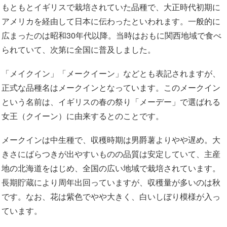
もともとイギリスで栽培されていた品種で、大正時代初期に
アメリカを経由して日本に伝わったといわれます。一般的に
広まったのは昭和30年代以降。当時はおもに関西地域で食べ
られていて、次第に全国に普及しました。
「メイクイン」「メークイーン」などとも表記されますが、
正式な品種名はメークインとなっています。このメークイン
という名前は、イギリスの春の祭り「メーデー」で選ばれる
女王（クイーン）に由来するとのことです。
メークインは中生種で、収穫時期は男爵薯よりやや遅め。大
きさにばらつきが出やすいものの品質は安定していて、主産
地の北海道をはじめ、全国の広い地域で栽培されています。
長期貯蔵により周年出回っていますが、収穫量が多いのは秋
です。なお、花は紫色でやや大きく、白いしぼり模様が入っ
ています。