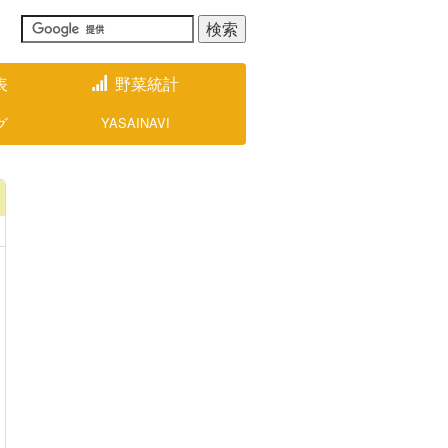
表
野菜統計
グ
YASAINAVI