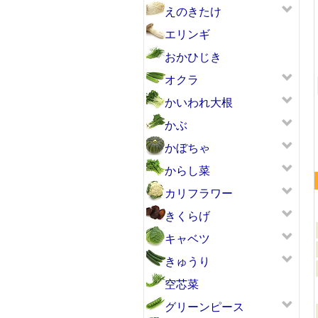
えのきたけ
エリンギ
おかひじき
オクラ
メークイン（花）
かいわれ大根
かぶ
かぼちゃ
からし菜
カリフラワー
きくらげ
キャベツ
きゅうり
空芯菜
グリーンピース