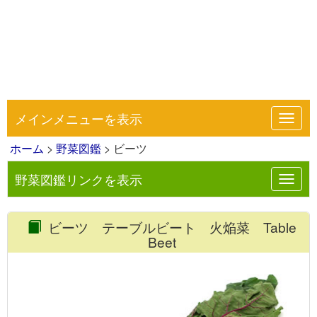
メインメニューを表示
Toggl
navig
ホーム
>
野菜図鑑
> ビーツ
野菜図鑑リンクを表示
Toggl
navig
ビーツ テーブルビート 火焔菜 Table
Beet