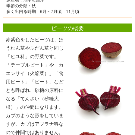
季節の分類：秋
多く出回る時期：6月～7月頃、11月頃
ビーツの概要
赤紫色をしたビーツは、ほ
うれん草やふだん草と同じ
「ヒユ科」の野菜です。
「テーブルビート」や「カ
エンサイ（火焔菜）」「食
用ビート」「ビート」など
とも呼ばれ、砂糖の原料に
なる「てんさい（砂糖大
根）」の仲間になります。
カブのような形をしていま
すが、カブはアブラナ科な
ので仲間ではありません。