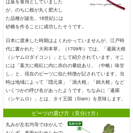
は葉を食用としていました
が、のちに根が丸く肥大し
た品種が誕生。18世紀には
砂糖を作ることに成功したそうです。
日本に渡来した時期はよくわかっていませんが、江戸時
代に書かれた「大和本草」（1709年）では、「暹羅大根
（シヤムロダイコン）」として紹介されています。そこ
には「葉大に根紅に内に赤白の暈紋あり。（中略）味甘
し」と、現在のビーツに似た特徴が記されています。当
時は地域によって「隠元菜」「渦大根」「錦大根」など
いくつかの呼び名があったようです。ちなみに「暹羅
（シヤムロ）」とは、タイ王国（Siam）を意味します。
ビーツの選び方（見分け方）
丸みが左右均等でゆがんで
おらず、表面がなめらかで