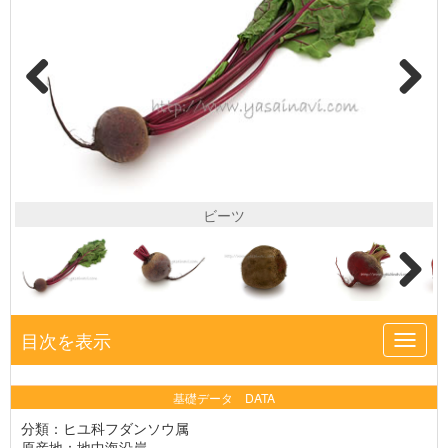
ビーツ
目次を表示
Toggl
navig
基礎データ DATA
分類：ヒユ科フダンソウ属
原産地：地中海沿岸