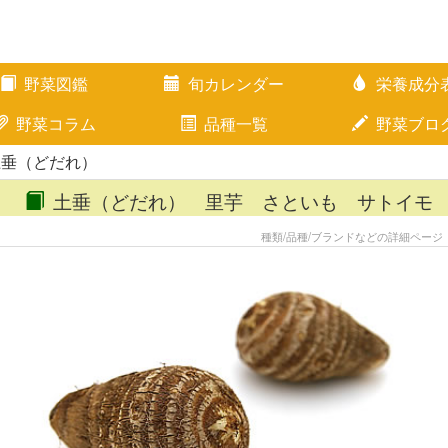
野菜図鑑
旬カレンダー
栄養成分
野菜コラム
品種一覧
野菜ブロ
土垂（どだれ）
土垂（どだれ） 里芋 さといも サトイモ
種類/品種/ブランドなどの詳細ページ