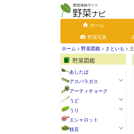
ホーム
野菜写真
ホーム
>
野菜図鑑
>
さといも
> 
野菜図鑑
あしたば
アスパラガス
アーティチョーク
うど
うり
エシャロット
枝豆