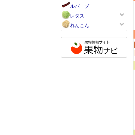
ルバーブ
レタス
れんこん