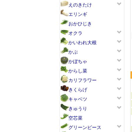
えのきたけ
エリンギ
おかひじき
オクラ
土垂
かいわれ大根
かぶ
かぼちゃ
からし菜
カリフラワー
きくらげ
キャベツ
きゅうり
空芯菜
グリーンピース