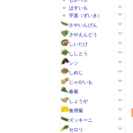
はすいも
芋茎（ずいき）
さやいんげん
さやえんどう
しいたけ
ししとう
シソ
しめじ
じゃがいも
春菊
しょうが
食用菊
ズッキーニ
セロリ