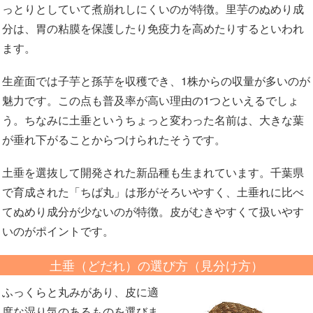
っとりとしていて煮崩れしにくいのが特徴。里芋のぬめり成
分は、胃の粘膜を保護したり免疫力を高めたりするといわれ
ます。
生産面では子芋と孫芋を収穫でき、1株からの収量が多いのが
魅力です。この点も普及率が高い理由の1つといえるでしょ
う。ちなみに土垂というちょっと変わった名前は、大きな葉
が垂れ下がることからつけられたそうです。
土垂を選抜して開発された新品種も生まれています。千葉県
で育成された「ちば丸」は形がそろいやすく、土垂れに比べ
てぬめり成分が少ないのが特徴。皮がむきやすくて扱いやす
いのがポイントです。
土垂（どだれ）の選び方（見分け方）
ふっくらと丸みがあり、皮に適
度な湿り気のあるものを選びま