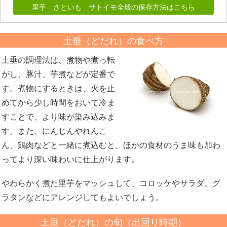
里芋 さといも サトイモ全般の保存方法はこちら
土垂（どだれ）の食べ方
土垂の調理法は、煮物や煮っ転
がし、豚汁、芋煮などが定番で
す。煮物にするときは、火を止
めてから少し時間をおいて冷ま
すことで、より味が染み込みま
す。また、にんじんやれんこ
ん、鶏肉などと一緒に煮込むと、ほかの食材のうま味も加わ
ってより深い味わいに仕上がります。
やわらかく煮た里芋をマッシュして、コロッケやサラダ、グ
ラタンなどにアレンジしてもよいでしょう。
土垂（どだれ）の旬（出回り時期）