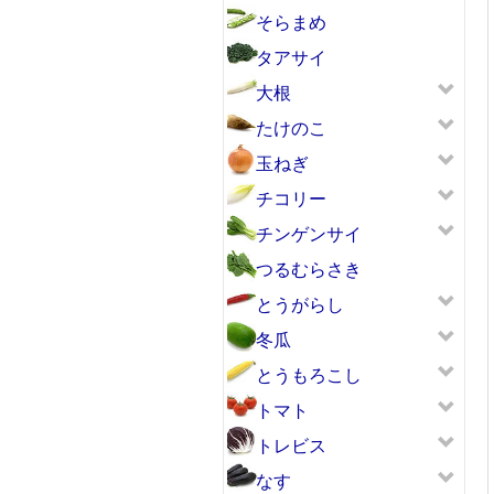
そらまめ
タアサイ
大根
たけのこ
玉ねぎ
チコリー
チンゲンサイ
つるむらさき
とうがらし
冬瓜
とうもろこし
トマト
トレビス
なす