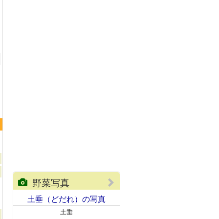
土垂
野菜写真
土垂（どだれ）の写真
土垂