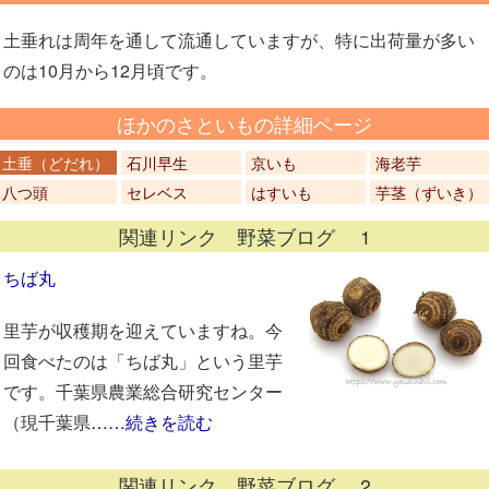
土垂れは周年を通して流通していますが、特に出荷量が多い
のは10月から12月頃です。
ほかのさといもの詳細ページ
土垂（どだれ）
石川早生
京いも
海老芋
八つ頭
セレベス
はすいも
芋茎（ずいき）
関連リンク 野菜ブログ 1
ちば丸
里芋が収穫期を迎えていますね。今
回食べたのは「ちば丸」という里芋
です。千葉県農業総合研究センター
（現千葉県
……続きを読む
関連リンク 野菜ブログ 2