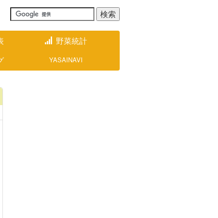
表
野菜統計
グ
YASAINAVI