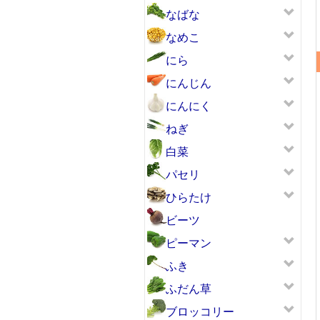
なばな
なめこ
にら
にんじん
にんにく
ねぎ
白菜
パセリ
ひらたけ
ビーツ
ピーマン
ふき
ふだん草
ブロッコリー