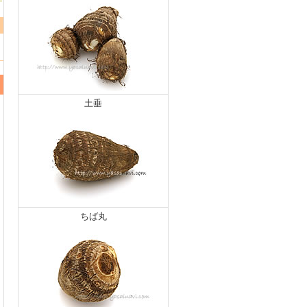
土垂
ちば丸