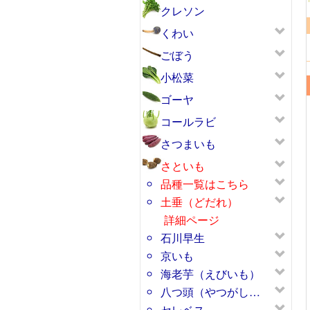
クレソン
くわい
ごぼう
小松菜
ゴーヤ
コールラビ
さつまいも
さといも
品種一覧はこちら
土垂（どだれ）
詳細ページ
石川早生
京いも
海老芋（えびいも）
八つ頭（やつがし…
セレベス