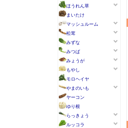
ほうれん草
まいたけ
マッシュルーム
松茸
みずな
みつば
みょうが
もやし
モロヘイヤ
やまのいも
ヤーコン
ゆり根
らっきょう
ルッコラ