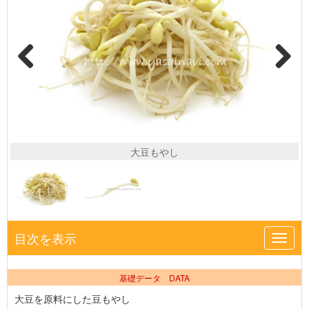
大豆もやし
目次を表示
Toggl
navig
基礎データ DATA
大豆を原料にした豆もやし