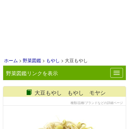
ホーム
>
野菜図鑑
>
もやし
> 大豆もやし
野菜図鑑リンクを表示
Toggl
navig
大豆もやし もやし モヤシ
種類/品種/ブランドなどの詳細ページ