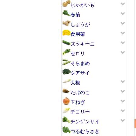
じゃがいも
春菊
しょうが
食用菊
ズッキーニ
セロリ
そらまめ
タアサイ
大根
たけのこ
玉ねぎ
チコリー
チンゲンサイ
つるむらさき