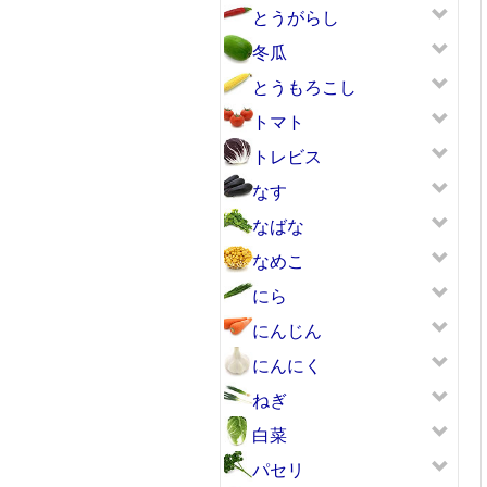
とうがらし
冬瓜
とうもろこし
トマト
トレビス
なす
なばな
なめこ
にら
にんじん
にんにく
ねぎ
白菜
パセリ