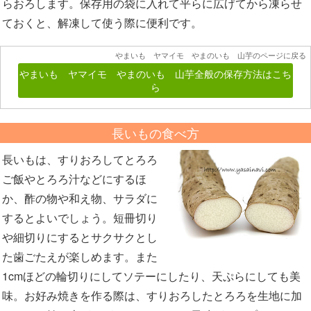
らおろします。保存用の袋に入れて平らに広げてから凍らせ
ておくと、解凍して使う際に便利です。
やまいも ヤマイモ やまのいも 山芋のページに戻る
やまいも ヤマイモ やまのいも 山芋全般の保存方法はこち
ら
長いもの食べ方
長いもは、すりおろしてとろろ
ご飯やとろろ汁などにするほ
か、酢の物や和え物、サラダに
するとよいでしょう。短冊切り
や細切りにするとサクサクとし
た歯ごたえが楽しめます。また
1cmほどの輪切りにしてソテーにしたり、天ぷらにしても美
味。お好み焼きを作る際は、すりおろしたとろろを生地に加