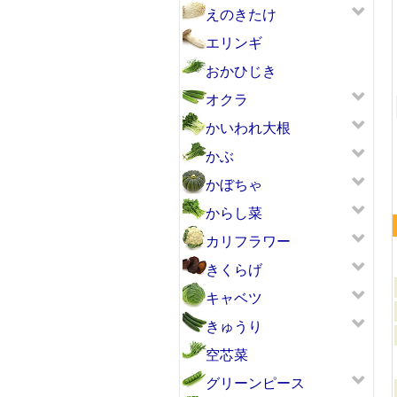
えのきたけ
エリンギ
おかひじき
オクラ
ネバリスター
かいわれ大根
かぶ
かぼちゃ
からし菜
カリフラワー
きくらげ
キャベツ
きゅうり
空芯菜
グリーンピース