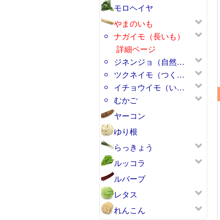
モロヘイヤ
やまのいも
ナガイモ（長いも）
詳細ページ
ジネンジョ（自然…
ツクネイモ（つく…
イチョウイモ（い…
むかご
ヤーコン
ゆり根
らっきょう
ルッコラ
ルバーブ
レタス
れんこん