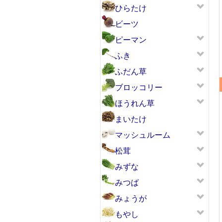
ひらたけ
ビーツ
ピーマン
ふき
ふだん草
ブロッコリー
ほうれん草
まいたけ
マッシュルーム
松茸
みずな
みつば
みょうが
もやし