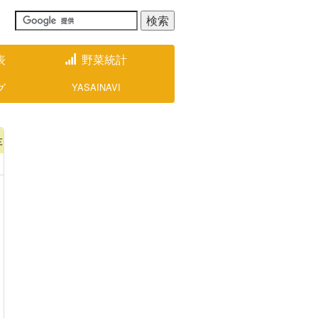
表
野菜統計
グ
YASAINAVI
芋