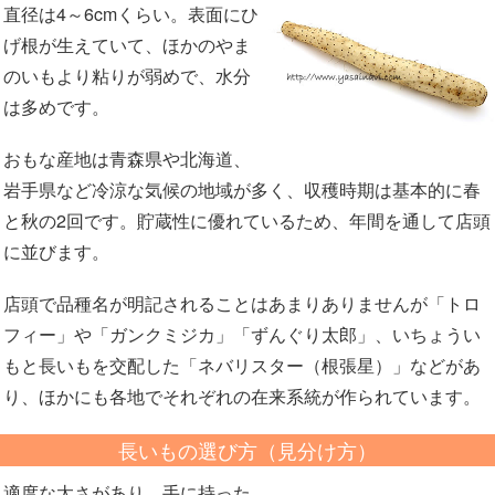
直径は4～6cmくらい。表面にひ
げ根が生えていて、ほかのやま
のいもより粘りが弱めで、水分
は多めです。
おもな産地は青森県や北海道、
岩手県など冷涼な気候の地域が多く、収穫時期は基本的に春
と秋の2回です。貯蔵性に優れているため、年間を通して店頭
に並びます。
店頭で品種名が明記されることはあまりありませんが「トロ
フィー」や「ガンクミジカ」「ずんぐり太郎」、いちょうい
もと長いもを交配した「ネバリスター（根張星）」などがあ
り、ほかにも各地でそれぞれの在来系統が作られています。
長いもの選び方（見分け方）
適度な太さがあり、手に持った