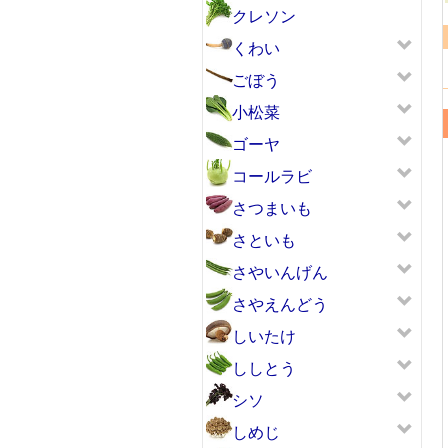
クレソン
くわい
ごぼう
小松菜
ゴーヤ
コールラビ
さつまいも
さといも
さやいんげん
さやえんどう
しいたけ
ししとう
シソ
しめじ