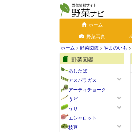
ホーム
野菜写真
ホーム
>
野菜図鑑
>
やまのいも
>
野菜図鑑
あしたば
アスパラガス
アーティチョーク
うど
うり
エシャロット
枝豆