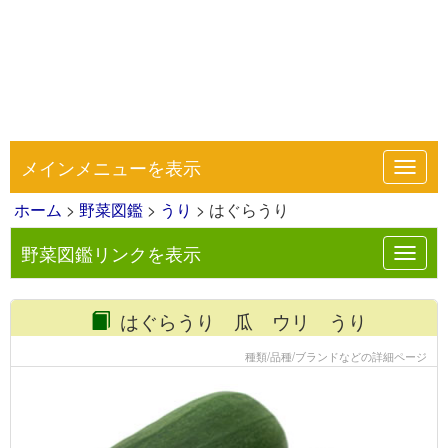
メインメニューを表示
Toggl
navig
ホーム
>
野菜図鑑
>
うり
> はぐらうり
野菜図鑑リンクを表示
Toggl
navig
はぐらうり 瓜 ウリ うり
種類/品種/ブランドなどの詳細ページ