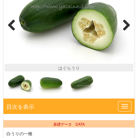
はぐらうり
目次を表示
Toggl
navig
基礎データ DATA
白うりの一種