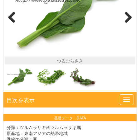
つるむらさき
目次を表示
Toggl
navig
基礎データ DATA
分類：ツルムラサキ科ツルムラサキ属
原産地：東南アジアの熱帯地域
季節の分類：夏