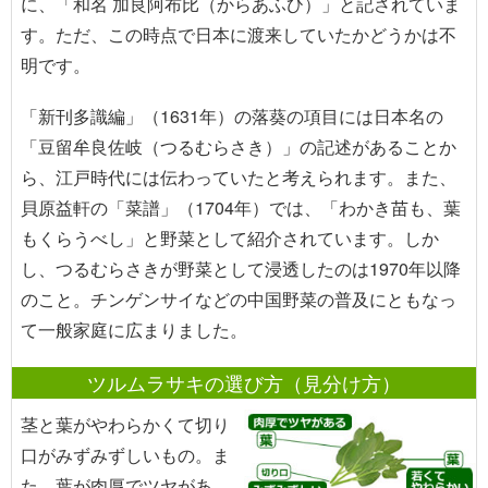
に、「和名 加良阿布比（からあふひ）」と記されていま
す。ただ、この時点で日本に渡来していたかどうかは不
明です。
「新刊多識編」（1631年）の落葵の項目には日本名の
「豆留牟良佐岐（つるむらさき）」の記述があることか
ら、江戸時代には伝わっていたと考えられます。また、
貝原益軒の「菜譜」（1704年）では、「わかき苗も、葉
もくらうべし」と野菜として紹介されています。しか
し、つるむらさきが野菜として浸透したのは1970年以降
のこと。チンゲンサイなどの中国野菜の普及にともなっ
て一般家庭に広まりました。
ツルムラサキの選び方（見分け方）
茎と葉がやわらかくて切り
口がみずみずしいもの。ま
た、葉が肉厚でツヤがあ