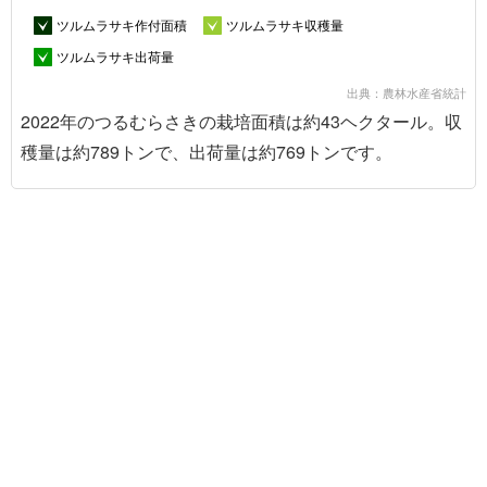
ツルムラサキ作付面積
ツルムラサキ収穫量
ツルムラサキ出荷量
出典：農林水産省統計
2022年のつるむらさきの栽培面積は約43ヘクタール。収
穫量は約789トンで、出荷量は約769トンです。