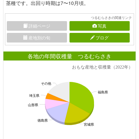
茎種です。出回り時期は7〜10月頃。
つるむらさきの関連リンク
詳細ページ
写真
産地別の旬
ブログ
各地の年間収穫量 つるむらさき
おもな産地と収穫量（2022年）
その他
福島県
埼玉県
山形県
徳島県
宮城県