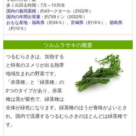
多く出回る時期：7月～10月頃
国内の栽培面積
：約43ヘクタール（2022年）
国内の年間出荷量
：約769トン（2022年）
おもな産地
：
福島県
（約34％）、
宮城県
（約19％）、
徳島県
（約16％）
ツルムラサキの概要
つるむらさきは、加熱する
と特有のヌメリが出る熱帯
地域生まれの野菜です。
「赤茎種」と「緑茎種」の
2つのタイプがあり、赤茎
種は茎が紫色で、緑茎種は
全体が緑色になります。緑茎種のほうが食味がよいとさ
れ、国内で流通するつるむらさきのほとんどは緑茎種で
す。