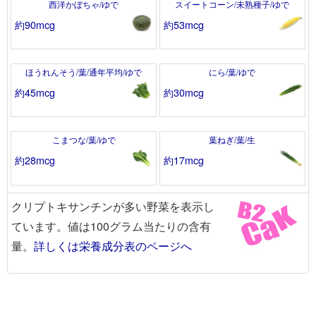
西洋かぼちゃ/ゆで
スイートコーン/未熟種子/ゆで
約90mcg
約53mcg
ほうれんそう/葉/通年平均/ゆで
にら/葉/ゆで
約45mcg
約30mcg
こまつな/葉/ゆで
葉ねぎ/葉/生
約28mcg
約17mcg
クリプトキサンチンが多い野菜を表示し
ています。値は100グラム当たりの含有
量。
詳しくは栄養成分表のページへ