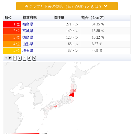
円グラフと下表の割合（％）が違うときは？
順位
都道府県
収穫量
割合（シェア）
1 位
福島県
271トン
34.35 ％
2 位
宮城県
149トン
18.88 ％
3 位
徳島県
128トン
16.22 ％
4 位
山形県
66トン
8.37 ％
5 位
埼玉県
37トン
4.69 ％
1
2
3
4
5