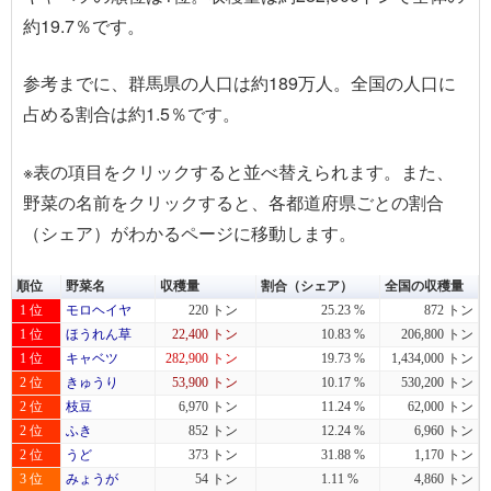
約19.7％です。
参考までに、群馬県の人口は約189万人。全国の人口に
占める割合は約1.5％です。
※表の項目を
クリック
すると並べ替えられます。また、
野菜の名前を
クリック
すると、各都道府県ごとの割合
（シェア）がわかるページに移動します。
順位
野菜名
収穫量
割合（シェア）
全国の収穫量
1 位
モロヘイヤ
220 トン
25.23 %
872 トン
1 位
ほうれん草
22,400 トン
10.83 %
206,800 トン
1 位
キャベツ
282,900 トン
19.73 %
1,434,000 トン
2 位
きゅうり
53,900 トン
10.17 %
530,200 トン
2 位
枝豆
6,970 トン
11.24 %
62,000 トン
2 位
ふき
852 トン
12.24 %
6,960 トン
2 位
うど
373 トン
31.88 %
1,170 トン
3 位
みょうが
54 トン
1.11 %
4,860 トン