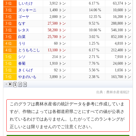
3 位
しいたけ
3,912 トン
6.17 %
63,374 トン
3 位
ズッキーニ
1,490 トン
14.06 %
10,600 トン
3 位
ゴーヤ
2,000 トン
12.35 %
16,200 トン
3 位
なす
27,500 トン
9.52 %
288,800 トン
3 位
レタス
58,200 トン
10.66 %
546,100 トン
3 位
白菜
25,700 トン
3.02 %
852,100 トン
4 位
うり
60 トン
1.25 %
4,810 トン
4 位
とうもろこし
13,100 トン
6.17 %
212,400 トン
5 位
シソ
214 トン
2.71 %
7,910 トン
5 位
春菊
1,910 トン
7.76 %
24,600 トン
5 位
きくらげ
92 トン
5.56 %
1,656 トン
5 位
やまのいも
3,890 トン
2.38 %
163,700 トン
1
2
3
出典：農林水産省統計
このグラフは農林水産省の統計データを参考に作成していま
すが、作物によっては各都道府県ごとにすべての値が公表さ
れているわけではありません。したがってこのランキングが
正しいとは限りませんのでご注意ください。