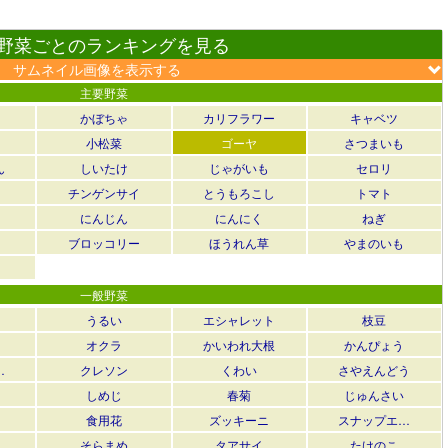
野菜ごとのランキングを見る
サムネイル画像を表示する
主要野菜
かぼちゃ
カリフラワー
キャベツ
小松菜
ゴーヤ
さつまいも
ん
しいたけ
じゃがいも
セロリ
チンゲンサイ
とうもろこし
トマト
にんじん
にんにく
ねぎ
ブロッコリー
ほうれん草
やまのいも
一般野菜
うるい
エシャレット
枝豆
オクラ
かいわれ大根
かんぴょう
…
クレソン
くわい
さやえんどう
しめじ
春菊
じゅんさい
食用花
ズッキーニ
スナップエ…
そらまめ
タアサイ
たけのこ