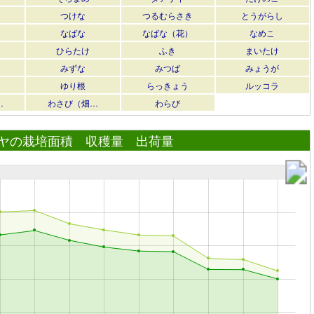
つけな
つるむらさき
とうがらし
なばな
なばな（花）
なめこ
ひらたけ
ふき
まいたけ
みずな
みつば
みょうが
ゆり根
らっきょう
ルッコラ
…
わさび（畑…
わらび
ヤの栽培面積 収穫量 出荷量