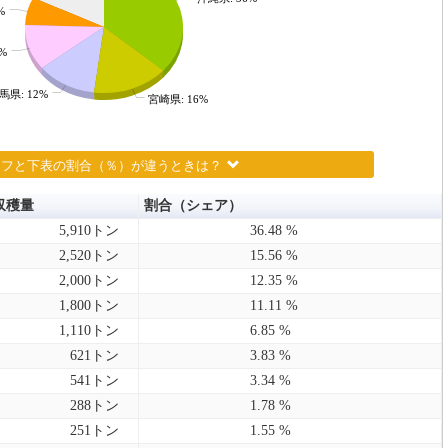
%
%
馬県: 12%
宮崎県: 16%
ラフと下表の割合（％）が違うときは？
収穫量
割合（シェア）
5,910トン
36.48 %
2,520トン
15.56 %
2,000トン
12.35 %
1,800トン
11.11 %
1,110トン
6.85 %
621トン
3.83 %
541トン
3.34 %
288トン
1.78 %
251トン
1.55 %