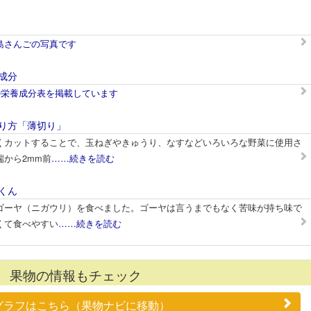
島さんごの写真です
成分
の栄養成分表を掲載しています
り方「薄切り」
くカットすることで、玉ねぎやきゅうり、なすなどいろいろな野菜に使用さ
から2mm前
……続きを読む
くん
ゴーヤ（ニガウリ）を食べました。ゴーヤは言うまでもなく苦味が持ち味で
くて食べやすい
……続きを読む
果物の情報もチェック
グラフはこちら（果物ナビに移動）