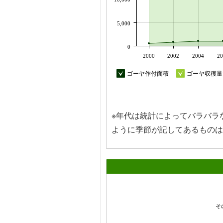
5,000
0
2000
2002
2004
20
ゴーヤ作付面積
ゴーヤ収穫量
※年代は統計によってバラバラ
ように季節が記してあるものは
その