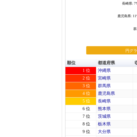
長崎県: 7
鹿児島県: 11
群
円グ
順位
都道府県
1 位
沖縄県
2 位
宮崎県
3 位
群馬県
4 位
鹿児島県
5 位
長崎県
6 位
熊本県
7 位
茨城県
8 位
栃木県
9 位
大分県