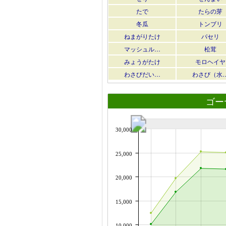
たで
たらの芽
冬瓜
トンブリ
ねまがりたけ
パセリ
マッシュル…
松茸
みょうがたけ
モロヘイヤ
わさびだい…
わさび（水
ゴー
30,000
25,000
20,000
15,000
10,000