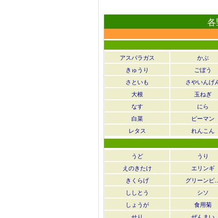
各
アスパラガス
かぶ
きゅうり
ごぼう
さといも
さやいんげ
大根
玉ねぎ
なす
にら
白菜
ピーマン
レタス
れんこん
うど
うり
えのきたけ
エリンギ
きくらげ
グリーンピ
ししとう
シソ
しょうが
食用菊
せり
ぜんまい