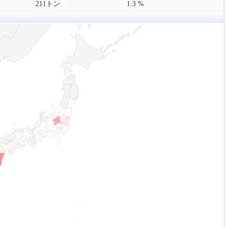
211トン
1.3 %