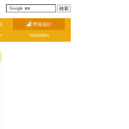
表
野菜統計
グ
YASAINAVI