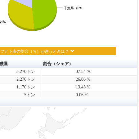
千葉県: 49%
34%
ラフと下表の割合（％）が違うときは？
穫量
割合（シェア）
3,270トン
37.54 %
2,270トン
26.06 %
1,170トン
13.43 %
5トン
0.06 %