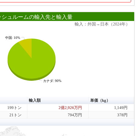
ッシュルームの輸入先と輸入量
輸入：外国→日本（2024年）
中国: 10%
カナダ: 90%
輸入額
単価（kg）
199トン
2億2,926万円
1,149円
21トン
794万円
378円