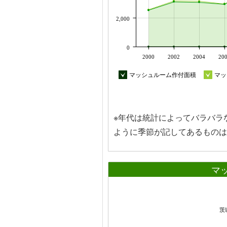
2,000
0
2000
2002
2004
20
マッシュルーム作付面積
マッ
※年代は統計によってバラバラ
ように季節が記してあるものは
マ
茨城