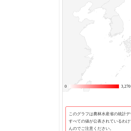
0
0
3,270
3,270
このグラフは農林水産省の統計デ
すべての値が公表されているわけ
んのでご注意ください。