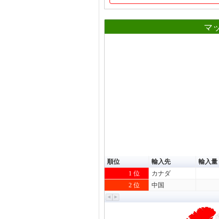
マ
順位
輸入先
輸入量
1 位
カナダ
2 位
中国