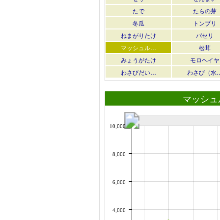
たで
たらの芽
冬瓜
トンブリ
ねまがりたけ
パセリ
マッシュル…
松茸
みょうがたけ
モロヘイヤ
わさびだい…
わさび（水
マッシュ
10,000
8,000
6,000
4,000