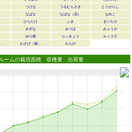
つけな
つるむらさき
とうがらし
なばな
なばな（花）
なめこ
ひらたけ
ふき
まいたけ
みずな
みつば
みょうが
ゆり根
らっきょう
ルッコラ
…
わさび（畑…
わらび
ルームの栽培面積 収穫量 出荷量