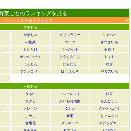
野菜ごとのランキングを見る
サムネイル画像を表示する
主要野菜
かぼちゃ
カリフラワー
キャベツ
小松菜
ゴーヤ
さつまいも
ん
しいたけ
じゃがいも
セロリ
チンゲンサイ
とうもろこし
トマト
にんじん
にんにく
ねぎ
ブロッコリー
ほうれん草
やまのいも
一般野菜
うるい
エシャレット
枝豆
オクラ
かいわれ大根
かんぴょう
…
クレソン
くわい
さやえんどう
しめじ
春菊
じゅんさい
食用花
ズッキーニ
スナップエ…
そらまめ
タアサイ
たけのこ