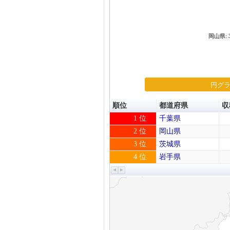
岡山県: 
円グ
順位
都道府県
収
1 位
千葉県
2 位
岡山県
3 位
茨城県
4 位
岩手県