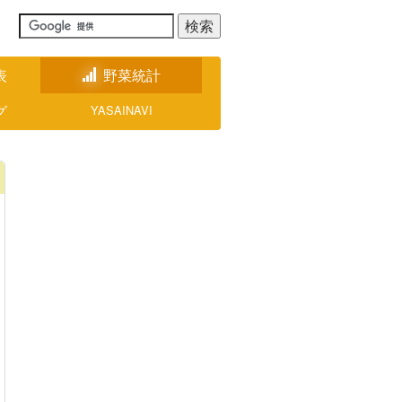
表
野菜統計
グ
YASAINAVI