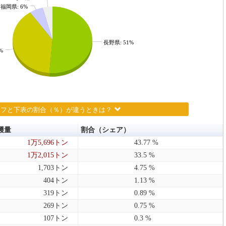
福岡県: 6%
長野県: 51%
%
ラフと下表の割合（％）が違うときは？
穫量
割合（シェア）
1万5,696トン
43.77 %
1万2,015トン
33.5 %
1,703トン
4.75 %
404トン
1.13 %
319トン
0.89 %
269トン
0.75 %
107トン
0.3 %