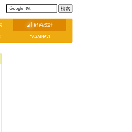
表
野菜統計
グ
YASAINAVI