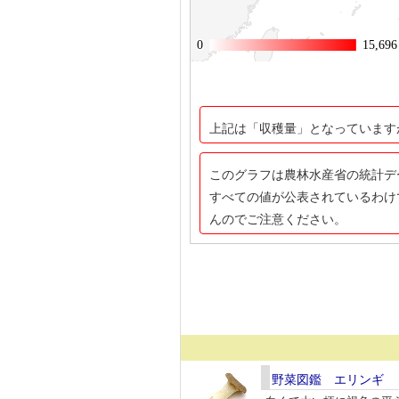
0
0
15,696
15,696
上記は「収穫量」となっています
このグラフは農林水産省の統計デ
すべての値が公表されているわけ
んのでご注意ください。
野菜図鑑 エリンギ