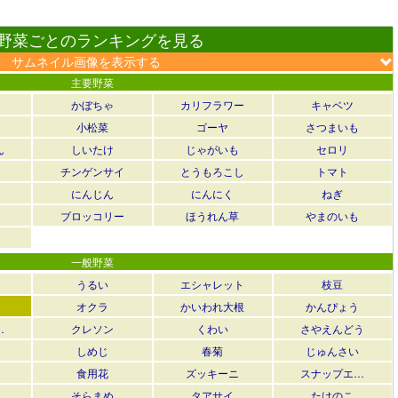
野菜ごとのランキングを見る
サムネイル画像を表示する
主要野菜
かぼちゃ
カリフラワー
キャベツ
小松菜
ゴーヤ
さつまいも
ん
しいたけ
じゃがいも
セロリ
チンゲンサイ
とうもろこし
トマト
にんじん
にんにく
ねぎ
ブロッコリー
ほうれん草
やまのいも
一般野菜
うるい
エシャレット
枝豆
オクラ
かいわれ大根
かんぴょう
…
クレソン
くわい
さやえんどう
しめじ
春菊
じゅんさい
食用花
ズッキーニ
スナップエ…
そらまめ
タアサイ
たけのこ