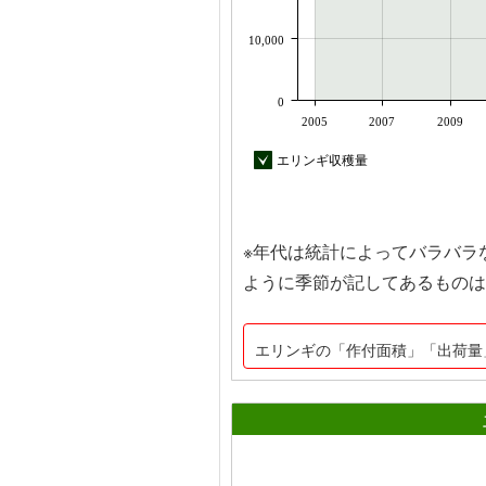
10,000
0
2005
2007
2009
エリンギ収穫量
※年代は統計によってバラバラ
ように季節が記してあるものは
エリンギの「作付面積」「出荷量