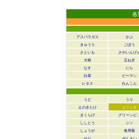
各
アスパラガス
かぶ
きゅうり
ごぼう
さといも
さやいんげ
大根
玉ねぎ
なす
にら
白菜
ピーマン
レタス
れんこん
うど
うり
えのきたけ
エリンギ
きくらげ
グリーンピ
ししとう
シソ
しょうが
食用菊
せり
ぜんまい