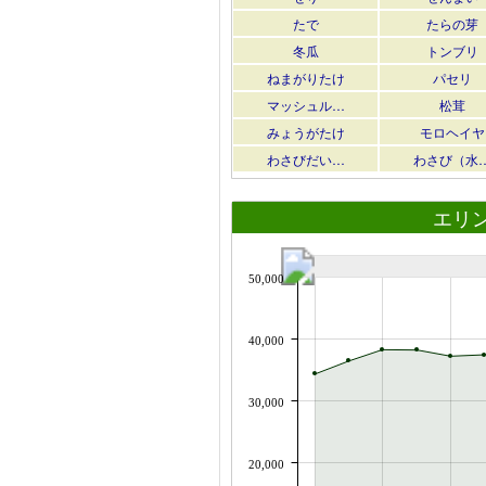
たで
たらの芽
冬瓜
トンブリ
ねまがりたけ
パセリ
マッシュル…
松茸
みょうがたけ
モロヘイヤ
わさびだい…
わさび（水
エリ
50,000
40,000
30,000
20,000