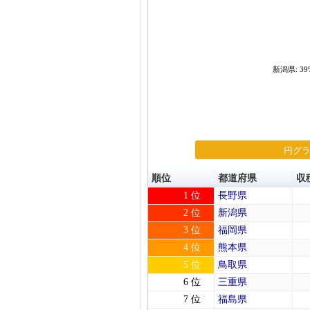
新潟県: 39
円グ
順位
都道府県
収
1 位
長野県
2 位
新潟県
3 位
福岡県
4 位
熊本県
5 位
鳥取県
6 位
三重県
7 位
福島県