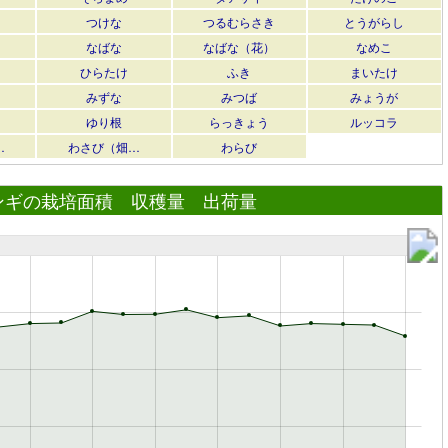
つけな
つるむらさき
とうがらし
なばな
なばな（花）
なめこ
ひらたけ
ふき
まいたけ
みずな
みつば
みょうが
ゆり根
らっきょう
ルッコラ
…
わさび（畑…
わらび
ンギの栽培面積 収穫量 出荷量