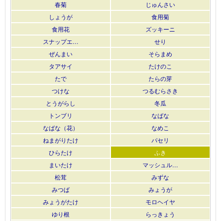
春菊
じゅんさい
しょうが
食用菊
食用花
ズッキーニ
スナップエ…
せり
ぜんまい
そらまめ
タアサイ
たけのこ
たで
たらの芽
つけな
つるむらさき
とうがらし
冬瓜
トンブリ
なばな
なばな（花）
なめこ
ねまがりたけ
パセリ
ひらたけ
ふき
まいたけ
マッシュル…
松茸
みずな
みつば
みょうが
みょうがたけ
モロヘイヤ
ゆり根
らっきょう