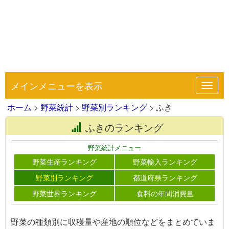
メインメニューを表示
Toggl
navig
ホーム
>
野菜統計
>
野菜別ランキング
> ふき
ふきのランキング
野菜統計メニュー
野菜生産ランキング
野菜輸入ランキング
野菜別ランキング
都道府県ランキング
野菜世界ランキング
食料の年間消費量
野菜の種類別に収穫量や産地の順位などをまとめていま