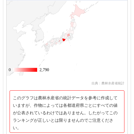
0
0
2,790
2,790
出典：農林水産省統計
このグラフは農林水産省の統計データを参考に作成して
いますが、作物によっては各都道府県ごとにすべての値
が公表されているわけではありません。したがってこの
ランキングが正しいとは限りませんのでご注意くださ
い。