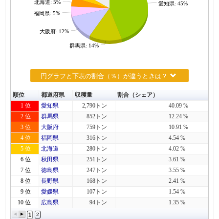
北海道: 5%
愛知県: 45%
福岡県: 5%
大阪府: 12%
群馬県: 14%
円グラフと下表の割合（％）が違うときは？
順位
都道府県
収穫量
割合（シェア）
1 位
愛知県
2,790トン
40.09 %
2 位
群馬県
852トン
12.24 %
3 位
大阪府
759トン
10.91 %
4 位
福岡県
316トン
4.54 %
5 位
北海道
280トン
4.02 %
6 位
秋田県
251トン
3.61 %
7 位
徳島県
247トン
3.55 %
8 位
長野県
168トン
2.41 %
9 位
愛媛県
107トン
1.54 %
10 位
広島県
94トン
1.35 %
1
2