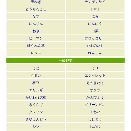
玉ねぎ
チンゲンサイ
とうもろこし
トマト
なす
にら
にんじん
にんにく
ねぎ
白菜
ピーマン
ブロッコリー
ほうれん草
やまのいも
レタス
れんこん
一般野菜
うど
うり
うるい
エシャレット
枝豆
えのきたけ
エリンギ
オクラ
かいわれ大根
かんぴょう
きくらげ
グリーンピ…
クレソン
くわい
さやえんどう
ししとう
シソ
しめじ