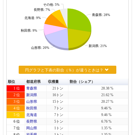
その他: 5%
長野県: 7%
青森県: 28%
北海道: 9%
秋田県: 9%
新潟県: 21%
山形県: 20%
円グラフと下表の割合（％）が違うときは？
順位
都道府県
収穫量
割合（シェア）
1 位
青森県
21トン
28.38 %
2 位
新潟県
16トン
21.62 %
3 位
山形県
15トン
20.27 %
4 位
秋田県
7トン
9.46 %
5 位
北海道
7トン
9.46 %
6 位
長野県
5トン
6.76 %
7 位
岡山県
1トン
1.35 %
8 位
岩手県
1トン
1.35 %