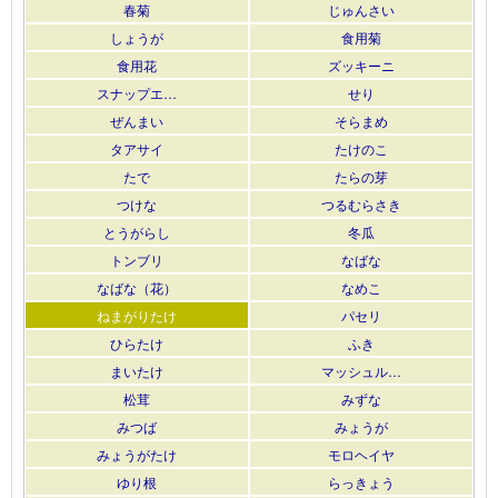
春菊
じゅんさい
しょうが
食用菊
食用花
ズッキーニ
スナップエ…
せり
ぜんまい
そらまめ
タアサイ
たけのこ
たで
たらの芽
つけな
つるむらさき
とうがらし
冬瓜
トンブリ
なばな
なばな（花）
なめこ
ねまがりたけ
パセリ
ひらたけ
ふき
まいたけ
マッシュル…
松茸
みずな
みつば
みょうが
みょうがたけ
モロヘイヤ
ゆり根
らっきょう