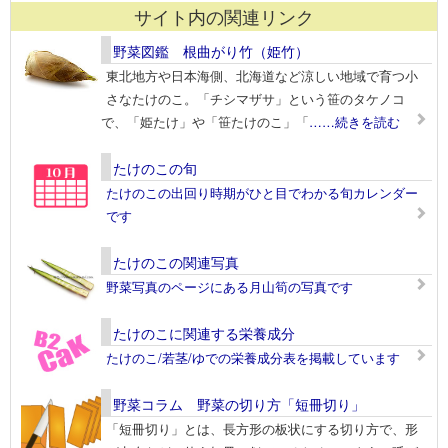
サイト内の関連リンク
野菜図鑑 根曲がり竹（姫竹）
東北地方や日本海側、北海道など涼しい地域で育つ小
さなたけのこ。「チシマザサ」という笹のタケノコ
で、「姫たけ」や「笹たけのこ」「
……続きを読む
たけのこの旬
たけのこの出回り時期がひと目でわかる旬カレンダー
です
たけのこの関連写真
野菜写真のページにある月山筍の写真です
たけのこに関連する栄養成分
たけのこ/若茎/ゆでの栄養成分表を掲載しています
野菜コラム 野菜の切り方「短冊切り」
「短冊切り」とは、長方形の板状にする切り方で、形