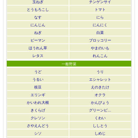
玉ねぎ
チンゲンサイ
とうもろこし
トマト
なす
にら
にんじん
にんにく
ねぎ
白菜
ピーマン
ブロッコリー
ほうれん草
やまのいも
レタス
れんこん
一般野菜
うど
うり
うるい
エシャレット
枝豆
えのきたけ
エリンギ
オクラ
かいわれ大根
かんぴょう
きくらげ
グリーンピ…
クレソン
くわい
さやえんどう
ししとう
シソ
しめじ