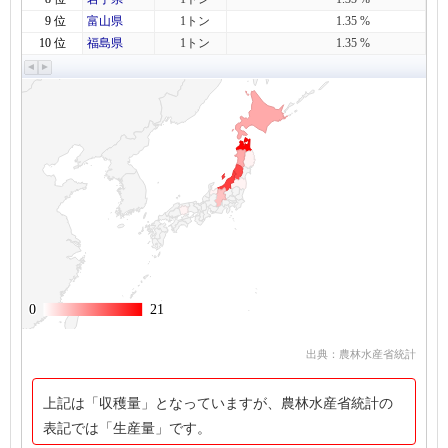
9 位
富山県
1トン
1.35 %
10 位
福島県
1トン
1.35 %
0
0
21
21
出典：農林水産省統計
上記は「収穫量」となっていますが、農林水産省統計の
表記では「生産量」です。