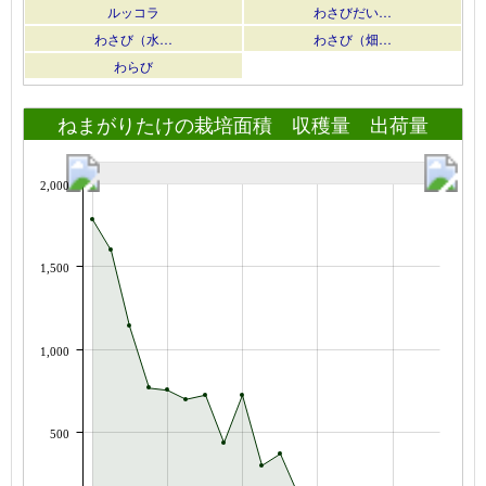
ルッコラ
わさびだい…
わさび（水…
わさび（畑…
わらび
ねまがりたけの栽培面積 収穫量 出荷量
2,000
1,500
1,000
500