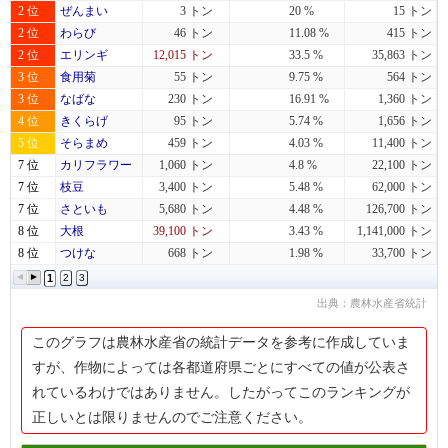
2 位
ぜんまい
3 トン
20 %
15 トン
2 位
わらび
46 トン
11.08 %
415 トン
2 位
エリンギ
12,015 トン
33.5 %
35,863 トン
3 位
食用菊
55 トン
9.75 %
564 トン
3 位
なばな
230 トン
16.91 %
1,360 トン
4 位
きくらげ
95 トン
5.74 %
1,656 トン
5 位
そらまめ
459 トン
4.03 %
11,400 トン
7 位
カリフラワー
1,060 トン
4.8 %
22,100 トン
7 位
枝豆
3,400 トン
5.48 %
62,000 トン
7 位
さといも
5,680 トン
4.48 %
126,700 トン
8 位
大根
39,100 トン
3.43 %
1,141,000 トン
8 位
つけな
668 トン
1.98 %
33,700 トン
1
2
3
出典：農林水産省統計
このグラフは農林水産省の統計データを参考に作成していま
すが、作物によっては各都道府県ごとにすべての値が公表さ
れているわけではありません。したがってこのランキングが
正しいとは限りませんのでご注意ください。