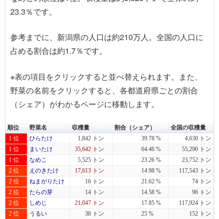
23.3％です。
参考までに、新潟県の人口は約210万人。全国の人口に
占める割合は約1.7％です。
※表の項目を
クリック
すると並べ替えられます。また、
野菜の名前を
クリック
すると、各都道府県ごとの割合
（シェア）がわかるページに移動します。
順位
野菜名
収穫量
割合（シェア）
全国の収穫量
1 位
ひらたけ
1,842 トン
39.78 %
4,630 トン
1 位
まいたけ
35,642 トン
64.46 %
55,290 トン
1 位
なめこ
5,525 トン
23.26 %
23,752 トン
2 位
えのきたけ
17,613 トン
14.98 %
117,543 トン
2 位
ねまがりたけ
16 トン
21.62 %
74 トン
2 位
たらの芽
14 トン
14.58 %
96 トン
2 位
しめじ
21,047 トン
17.85 %
117,924 トン
2 位
うるい
38 トン
25 %
152 トン