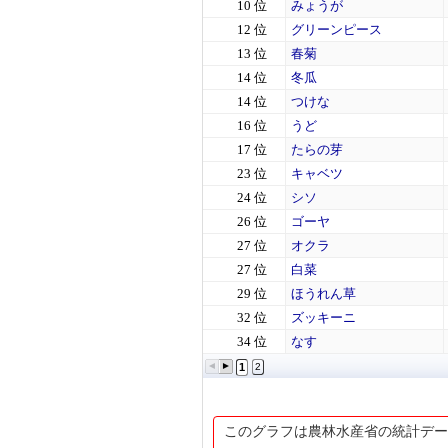
10 位
みょうが
12 位
グリーンピース
13 位
春菊
14 位
冬瓜
14 位
つけな
16 位
うど
17 位
たらの芽
23 位
キャベツ
24 位
シソ
26 位
ゴーヤ
27 位
オクラ
27 位
白菜
29 位
ほうれん草
32 位
ズッキーニ
34 位
なす
1
2
このグラフは農林水産省の統計デー