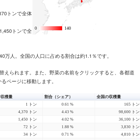
370トンで全体
0
0
140
140
,450トンで全
40万人。全国の人口に占める割合は約1.1％です。
替えられます。また、野菜の名前を
クリック
すると、各都道
かるページに移動します。
収穫量
割合（シェア）
全国の収穫量
1 トン
0.61 %
165 トン
4,370 トン
4.43 %
98,600 トン
1,450 トン
4.02 %
36,100 トン
72 トン
1.88 %
3,830 トン
34 トン
0.71 %
4,810 トン