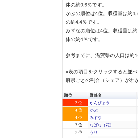
体の約0.6％です。
かぶの順位は4位。収穫量は約4,
の約4.4％です。
みずなの順位は4位。収穫量は約1
体の約4％です。
参考までに、滋賀県の人口は約1
※表の項目を
クリック
すると並べ
府県ごとの割合（シェア）がわ
順位
野菜名
2 位
かんぴょう
4 位
かぶ
4 位
みずな
7 位
なばな（花）
7 位
うり