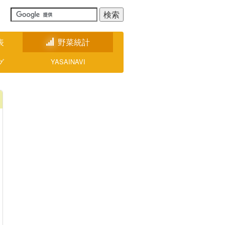
表
野菜統計
グ
YASAINAVI