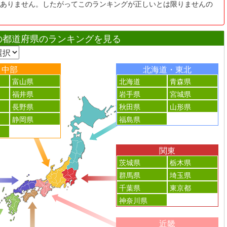
ありません。したがってこのランキングが正しいとは限りませんの
の都道府県のランキングを見る
中部
北海道・東北
富山県
北海道
青森県
福井県
岩手県
宮城県
長野県
秋田県
山形県
静岡県
福島県
関東
茨城県
栃木県
群馬県
埼玉県
千葉県
東京都
神奈川県
近畿