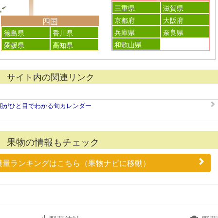
三重県
滋賀県
京都府
大阪府
四国
兵庫県
奈良県
徳島県
香川県
和歌山県
愛媛県
高知県
サイト内の関連リンク
期がひと目でわかる旬カレンダー
果物の情報もチェック
穫量ランキングはこちら（果物ナビに移動）