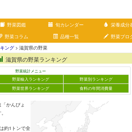
野菜図鑑
旬カレンダー
栄養成分
野菜コラム
品種一覧
野菜ブロ
キング
> 滋賀県の野菜
滋賀県の野菜ランキング
野菜統計メニュー
野菜輸入ランキング
野菜別ランキング
野菜世界ランキング
食料の年間消費量
は「かんぴょ
す。
は約1トンで全