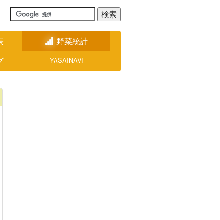
表
野菜統計
グ
YASAINAVI