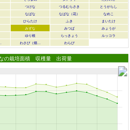
つけな
つるむらさき
とうがらし
なばな
なばな（花）
なめこ
ひらたけ
ふき
まいたけ
みずな
みつば
みょうが
ゆり根
らっきょう
ルッコラ
…
わさび（畑…
わらび
なの栽培面積 収穫量 出荷量