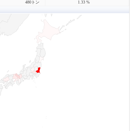
480トン
1.33 %