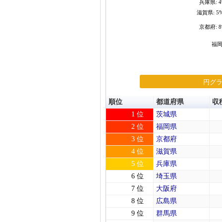
兵庫県: 
滋賀県: 5
京都府: 
福岡
円グ
順位
都道府県
収
1 位
茨城県
2 位
福岡県
3 位
京都府
4 位
滋賀県
5 位
兵庫県
6 位
埼玉県
7 位
大阪府
8 位
広島県
9 位
群馬県