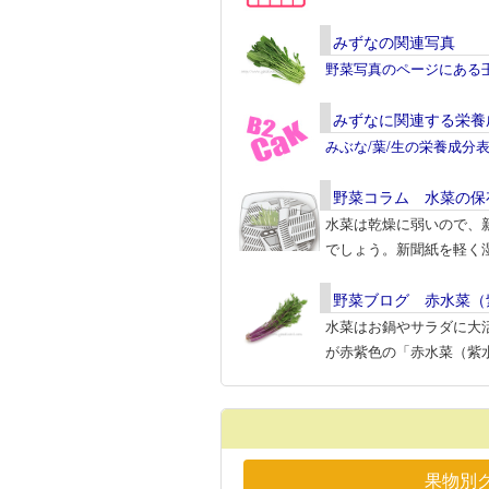
みずなの関連写真
野菜写真のページにある
みずなに関連する栄養
みぶな/葉/生の栄養成分
野菜コラム 水菜の保
水菜は乾燥に弱いので、
でしょう。新聞紙を軽く
野菜ブログ 赤水菜（
水菜はお鍋やサラダに大
が赤紫色の「赤水菜（紫
果物別