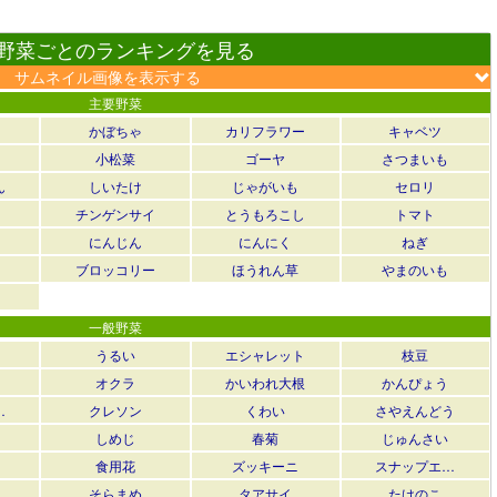
野菜ごとのランキングを見る
サムネイル画像を表示する
主要野菜
かぼちゃ
カリフラワー
キャベツ
小松菜
ゴーヤ
さつまいも
ん
しいたけ
じゃがいも
セロリ
チンゲンサイ
とうもろこし
トマト
にんじん
にんにく
ねぎ
ブロッコリー
ほうれん草
やまのいも
一般野菜
うるい
エシャレット
枝豆
オクラ
かいわれ大根
かんぴょう
…
クレソン
くわい
さやえんどう
しめじ
春菊
じゅんさい
食用花
ズッキーニ
スナップエ…
そらまめ
タアサイ
たけのこ