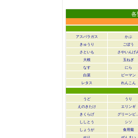
各
アスパラガス
かぶ
きゅうり
ごぼう
さといも
さやいんげ
大根
玉ねぎ
なす
にら
白菜
ピーマン
レタス
れんこん
うど
うり
えのきたけ
エリンギ
きくらげ
グリーンピ
ししとう
シソ
しょうが
食用菊
せり
ぜんまい