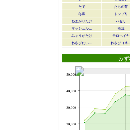
たで
たらの芽
冬瓜
トンブリ
ねまがりたけ
パセリ
マッシュル…
松茸
みょうがたけ
モロヘイヤ
わさびだい…
わさび（水
みず
50,000
40,000
30,000
20,000