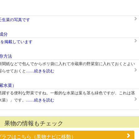
壬生菜の写真です
成分
表を掲載しています
存方法
新聞紙などで包んでからポリ袋に入れて冷蔵庫の野菜室に入れておくとよい
湿らせておくと
……続きを読む
紫水菜）
活躍する便利な野菜ですね。一般的な水菜は葉も茎も緑色ですが、これは茎
水菜）」です。
……続きを読む
果物の情報もチェック
グラフはこちら（果物ナビに移動）