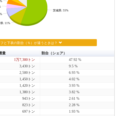
4%
%
茨城県: 55%
8%
県: 11%
ラフと下表の割合（％）が違うときは？
穫量
割合（シェア）
1万7,300トン
47.92 %
3,430トン
9.5 %
2,500トン
6.93 %
1,450トン
4.02 %
1,420トン
3.93 %
1,380トン
3.82 %
943トン
2.61 %
823トン
2.28 %
697トン
1.93 %