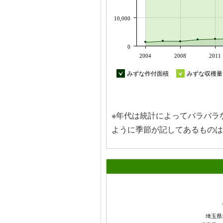
10,000
0
2004
2008
2011
みずな作付面積
みずな収穫量
※年代は統計によってバラバラ
ように季節が記してあるものは
埼玉県: