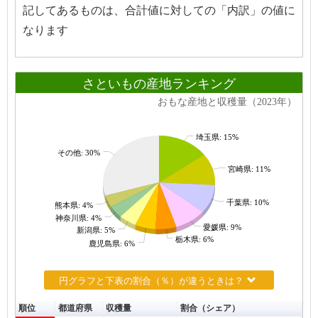
記してあるものは、合計値に対しての「内訳」の値に
なります
さといもの産地ランキング
おもな産地と収穫量（2023年）
埼玉県: 15%
その他: 30%
宮崎県: 11%
千葉県: 10%
熊本県: 4%
神奈川県: 4%
愛媛県: 9%
新潟県: 5%
栃木県: 6%
鹿児島県: 6%
円グラフと下表の割合（％）が違うときは？
順位
都道府県
収穫量
割合（シェア）