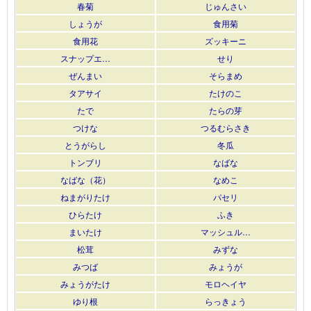
春菊
じゅんさい
しょうが
食用菊
食用花
ズッキーニ
スナップエ…
せり
ぜんまい
そらまめ
タアサイ
たけのこ
たで
たらの芽
つけな
つるむらさき
とうがらし
冬瓜
トンブリ
なばな
なばな（花）
なめこ
ねまがりたけ
パセリ
ひらたけ
ふき
まいたけ
マッシュル…
松茸
みずな
みつば
みょうが
みょうがたけ
モロヘイヤ
ゆり根
らっきょう