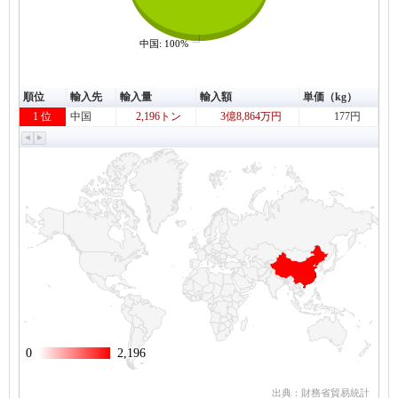
中国: 100%
順位
輸入先
輸入量
輸入額
単価（kg）
1 位
中国
2,196トン
3億8,864万円
177円
0
0
2,196
2,196
出典：財務省貿易統計