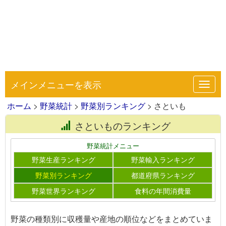
メインメニューを表示
Toggl
navig
ホーム
>
野菜統計
>
野菜別ランキング
> さといも
さといものランキング
野菜統計メニュー
野菜生産ランキング
野菜輸入ランキング
野菜別ランキング
都道府県ランキング
野菜世界ランキング
食料の年間消費量
野菜の種類別に収穫量や産地の順位などをまとめていま