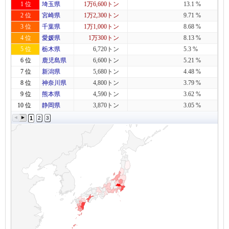
1 位
埼玉県
1万6,600トン
13.1 %
2 位
宮崎県
1万2,300トン
9.71 %
3 位
千葉県
1万1,000トン
8.68 %
4 位
愛媛県
1万300トン
8.13 %
5 位
栃木県
6,720トン
5.3 %
6 位
鹿児島県
6,600トン
5.21 %
7 位
新潟県
5,680トン
4.48 %
8 位
神奈川県
4,800トン
3.79 %
9 位
熊本県
4,590トン
3.62 %
10 位
静岡県
3,870トン
3.05 %
1
2
3