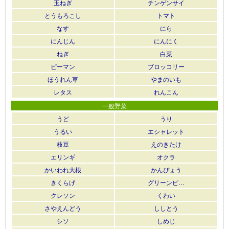
玉ねぎ
チンゲンサイ
とうもろこし
トマト
なす
にら
にんじん
にんにく
ねぎ
白菜
ピーマン
ブロッコリー
ほうれん草
やまのいも
レタス
れんこん
一般野菜
うど
うり
うるい
エシャレット
枝豆
えのきたけ
エリンギ
オクラ
かいわれ大根
かんぴょう
きくらげ
グリーンピ…
クレソン
くわい
さやえんどう
ししとう
シソ
しめじ