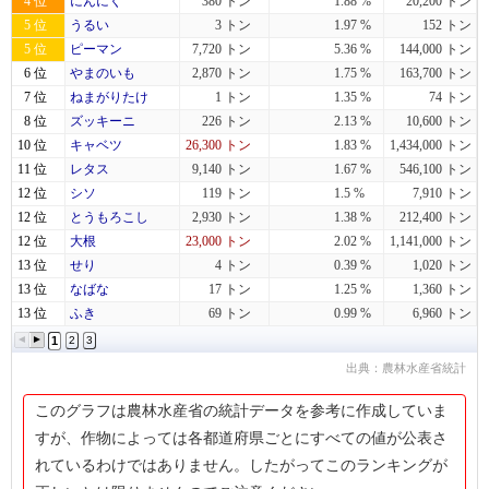
4 位
にんにく
380 トン
1.88 %
20,200 トン
5 位
うるい
3 トン
1.97 %
152 トン
5 位
ピーマン
7,720 トン
5.36 %
144,000 トン
6 位
やまのいも
2,870 トン
1.75 %
163,700 トン
7 位
ねまがりたけ
1 トン
1.35 %
74 トン
8 位
ズッキーニ
226 トン
2.13 %
10,600 トン
10 位
キャベツ
26,300 トン
1.83 %
1,434,000 トン
11 位
レタス
9,140 トン
1.67 %
546,100 トン
12 位
シソ
119 トン
1.5 %
7,910 トン
12 位
とうもろこし
2,930 トン
1.38 %
212,400 トン
12 位
大根
23,000 トン
2.02 %
1,141,000 トン
13 位
せり
4 トン
0.39 %
1,020 トン
13 位
なばな
17 トン
1.25 %
1,360 トン
13 位
ふき
69 トン
0.99 %
6,960 トン
1
2
3
出典：農林水産省統計
このグラフは農林水産省の統計データを参考に作成していま
すが、作物によっては各都道府県ごとにすべての値が公表さ
れているわけではありません。したがってこのランキングが