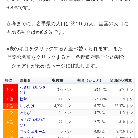
6.8％です。
参考までに、岩手県の人口は約115万人。全国の人口に
占める割合は約0.9％です。
※表の項目を
クリック
すると並べ替えられます。また、
野菜の名前を
クリック
すると、各都道府県ごとの割合
（シェア）がわかるページに移動します。
順位
野菜名
収穫量
割合（シェア）
全国の収穫量
わさび（畑わさ
1 位
305 トン
53.14 %
574 トン
び）
1 位
松茸
11 トン
57.89 %
19 トン
2 位
しいたけ
4,292 トン
6.77 %
63,374 トン
4 位
わらび
24 トン
5.78 %
415 トン
わさび（水わさ
4 位
22 トン
2.72 %
810 トン
び）
4 位
マッシュルーム
5 トン
0.06 %
8,710 トン