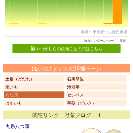
参考：東京都中央卸売市場
旬カレンダーのページに移動
やつがしらの産地ごとの旬はこちら
ほかのさといもの詳細ページ
土垂（どだれ）
石川早生
京いも
海老芋
八つ頭
セレベス
はすいも
芋茎（ずいき）
関連リンク 野菜ブログ 1
丸系八つ頭