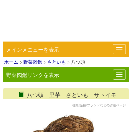
メインメニューを表示
Toggl
navig
ホーム
>
野菜図鑑
>
さといも
> 八つ頭
野菜図鑑リンクを表示
Toggl
navig
八つ頭 里芋 さといも サトイモ
種類/品種/ブランドなどの詳細ページ