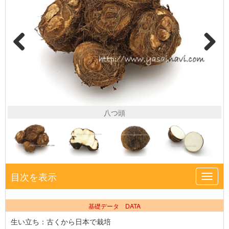
八つ頭
目次を表示
Toggl
navig
基礎データ DATA
生い立ち：古くから日本で栽培