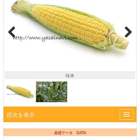
味来
目次を表示
Toggl
navig
基礎データ DATA