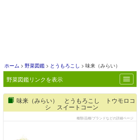
ホーム
>
野菜図鑑
>
とうもろこし
> 味来（みらい）
野菜図鑑リンクを表示
Toggl
navig
味来（みらい） とうもろこし トウモロコ
シ スイートコーン
種類/品種/ブランドなどの詳細ページ