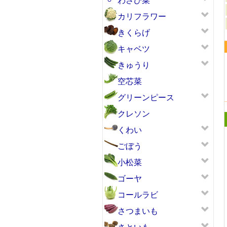
カリフラワー
きくらげ
キャベツ
きゅうり
空芯菜
グリーンピース
クレソン
くわい
ごぼう
小松菜
ゴーヤ
コールラビ
さつまいも
さといも