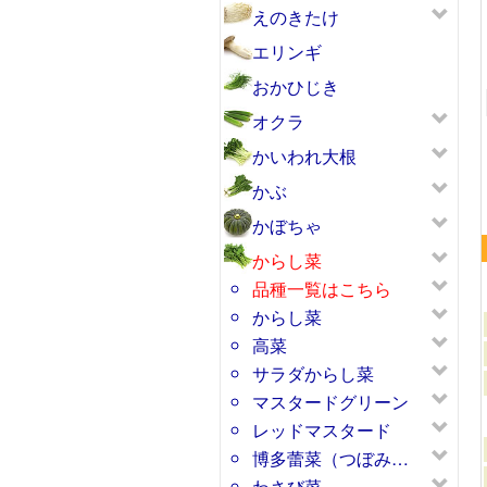
えのきたけ
エリンギ
おかひじき
コーラルリーフプルーム
オクラ
かいわれ大根
かぶ
かぼちゃ
からし菜
品種一覧はこちら
からし菜
高菜
サラダからし菜
マスタードグリーン
レッドマスタード
博多蕾菜（つぼみ…
わさび菜