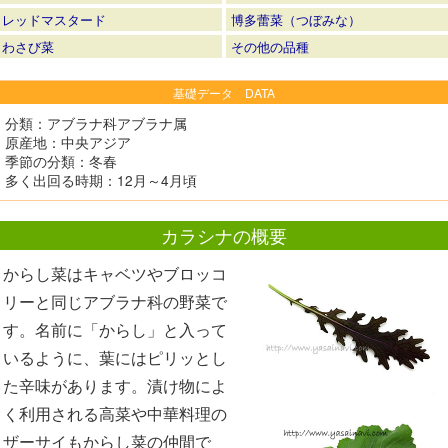
レッドマスタード
博多蕾菜（つぼみな）
わさび菜
その他の品種
基礎データ DATA
分類：アブラナ科アブラナ属
原産地：中央アジア
季節の分類：冬春
多く出回る時期：12月～4月頃
カラシナの概要
からし菜はキャベツやブロッコ
リーと同じアブラナ科の野菜で
す。名前に「からし」と入って
いるように、葉にはピリッとし
た辛味があります。漬け物によ
く利用される高菜や中華料理の
ザーサイもからし菜の仲間で