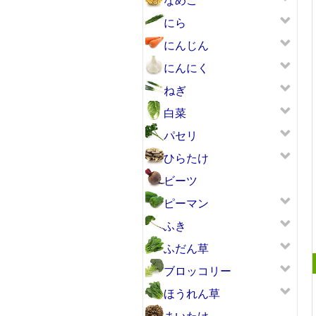
にら
にんじん
にんにく
ねぎ
白菜
パセリ
ひらたけ
ビーツ
ピーマン
ふき
ふだん草
ブロッコリー
ほうれん草
まいたけ