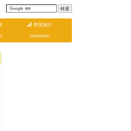
表
野菜統計
グ
YASAINAVI