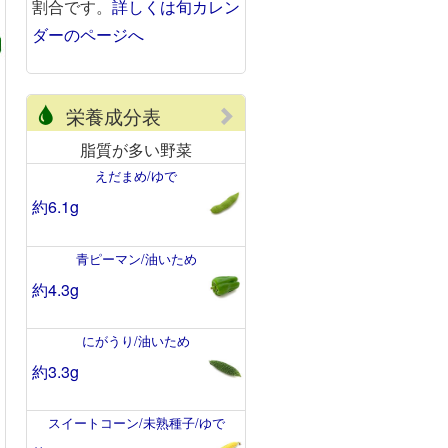
割合です。
詳しくは旬カレン
ダーのページへ
栄養成分表
脂質が多い野菜
えだまめ/ゆで
約6.1g
青ピーマン/油いため
約4.3g
にがうり/油いため
約3.3g
スイートコーン/未熟種子/ゆで