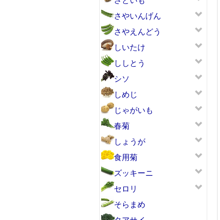
さやいんげん
さやえんどう
しいたけ
ししとう
シソ
しめじ
じゃがいも
春菊
しょうが
食用菊
ズッキーニ
セロリ
そらまめ
タアサイ