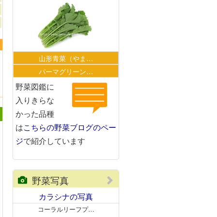
山形青菜（やま…
パーマグリーン…
野菜図鑑に
入りきらな
かった品種
は
こちらの野菜ブログのペー
ジ
で紹介しています
野菜写真
カラシナの写真
コーラルリーフプ…