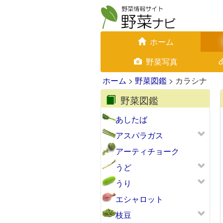
ホーム
野菜写真
ホーム
>
野菜図鑑
> カラシナ
野菜図鑑
あしたば
アスパラガス
アーティチョーク
うど
うり
エシャロット
枝豆