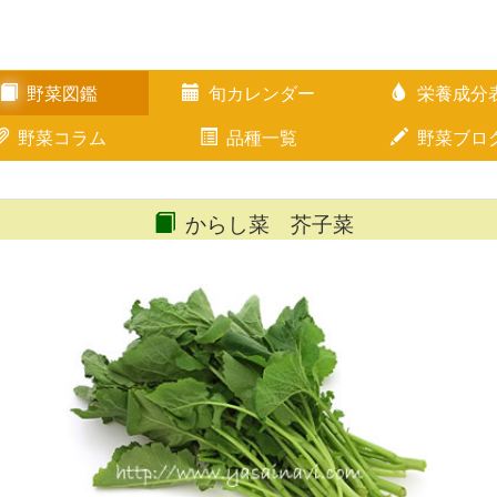
野菜図鑑
旬カレンダー
栄養成分
野菜コラム
品種一覧
野菜ブロ
からし菜 芥子菜