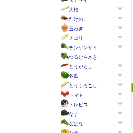
大根
たけのこ
玉ねぎ
チコリー
チンゲンサイ
つるむらさき
とうがらし
冬瓜
とうもろこし
トマト
トレビス
なす
なばな
なめこ