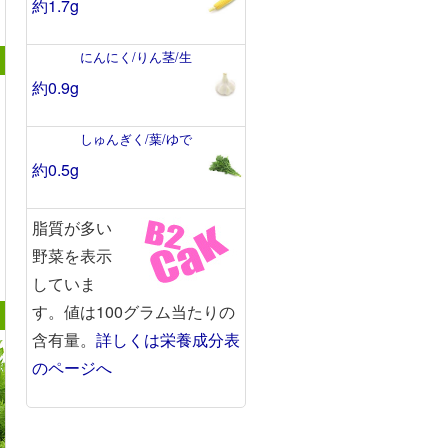
約1.7g
にんにく/りん茎/生
約0.9g
しゅんぎく/葉/ゆで
約0.5g
脂質が多い
野菜を表示
していま
す。値は100グラム当たりの
含有量。
詳しくは栄養成分表
のページへ