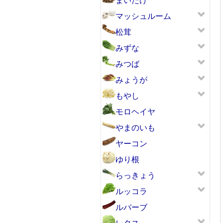
マッシュルーム
松茸
みずな
みつば
みょうが
もやし
モロヘイヤ
やまのいも
ヤーコン
ゆり根
らっきょう
ルッコラ
ルバーブ
レタス