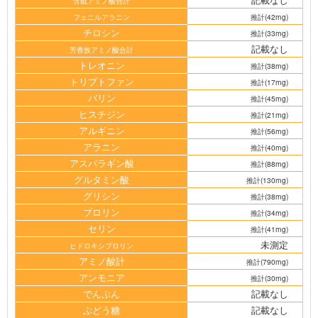
含硫アミノ酸合計
フェニルアラニン
推計(42mg)
チロシン
推計(33mg)
記載なし
芳香族アミノ酸合計
トレオニン
推計(38mg)
トリプトファン
推計(17mg)
バリン
推計(45mg)
ヒスチジン
推計(21mg)
アルギニン
推計(56mg)
アラニン
推計(40mg)
アスパラギン酸
推計(88mg)
グルタミン酸
推計(130mg)
グリシン
推計(38mg)
プロリン
推計(34mg)
セリン
推計(41mg)
未測定
ヒドロキシプロリン
アミノ酸計
推計(790mg)
アンモニア
推計(30mg)
でんぷん
記載なし
ぶどう糖
記載なし