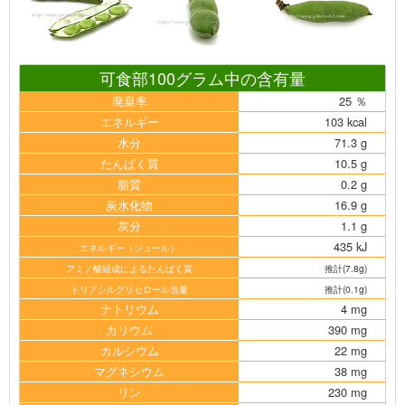
可食部100グラム中の含有量
廃棄率
25 ％
エネルギー
103 kcal
水分
71.3 g
たんぱく質
10.5 g
脂質
0.2 g
炭水化物
16.9 g
灰分
1.1 g
435 kJ
エネルギー（ジュール）
アミノ酸組成によるたんぱく質
推計(7.8g)
トリアシルグリセロール当量
推計(0.1g)
ナトリウム
4 mg
カリウム
390 mg
カルシウム
22 mg
マグネシウム
38 mg
リン
230 mg