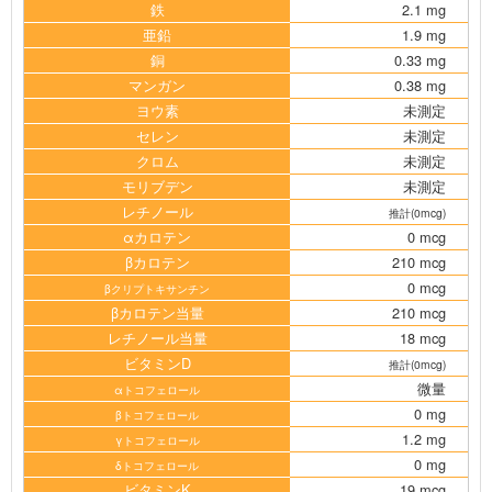
鉄
2.1 mg
亜鉛
1.9 mg
銅
0.33 mg
マンガン
0.38 mg
ヨウ素
未測定
セレン
未測定
クロム
未測定
モリブデン
未測定
レチノール
推計(0mcg)
αカロテン
0 mcg
βカロテン
210 mcg
0 mcg
βクリプトキサンチン
βカロテン当量
210 mcg
レチノール当量
18 mcg
ビタミンD
推計(0mcg)
微量
αトコフェロール
0 mg
βトコフェロール
1.2 mg
γトコフェロール
0 mg
δトコフェロール
ビタミンK
19 mcg