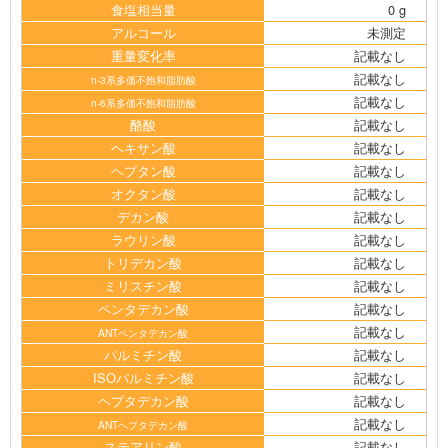
食塩相当量
0 g
アルコール
未測定
重量変化率
記載なし
記載なし
n-3系多価不飽和脂肪酸
記載なし
n-6系多価不飽和脂肪酸
酪酸
記載なし
ヘキサン酸
記載なし
ヘプタン酸
記載なし
オクタン酸
記載なし
デカン酸
記載なし
ラウリン酸
記載なし
トリデカン酸
記載なし
ミリスチン酸
記載なし
ペンタデカン酸
記載なし
記載なし
ANTペンタデカン酸
パルミチン酸
記載なし
ISOパルミチン酸
記載なし
ヘプタデカン酸
記載なし
記載なし
ANTヘプタデカン酸
ステアリン酸
記載なし