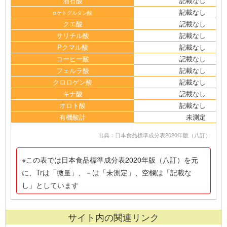
酒石酸
記載なし
記載なし
αケトグルタン酸
クエ酸
記載なし
サリチル酸
記載なし
Pクマル酸
記載なし
コーヒー酸
記載なし
フェルラ酸
記載なし
クロロゲン酸
記載なし
キナ酸
記載なし
オロト酸
記載なし
有機酸計
未測定
出典：日本食品標準成分表2020年版（八訂）
※この表では日本食品標準成分表2020年版（八訂）を元
に、Trは「微量」、－は「未測定」、空欄は「記載な
し」としています
サイト内の関連リンク