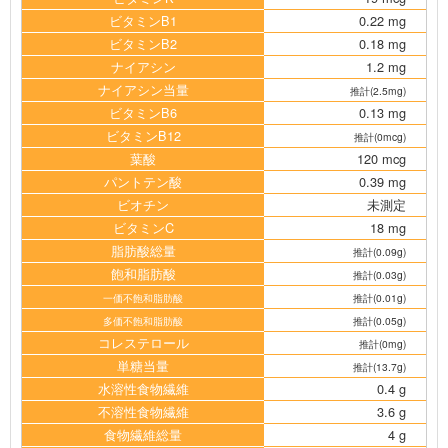
ビタミンB1
0.22 mg
ビタミンB2
0.18 mg
ナイアシン
1.2 mg
ナイアシン当量
推計(2.5mg)
ビタミンB6
0.13 mg
ビタミンB12
推計(0mcg)
葉酸
120 mcg
パントテン酸
0.39 mg
ビオチン
未測定
ビタミンC
18 mg
脂肪酸総量
推計(0.09g)
飽和脂肪酸
推計(0.03g)
一価不飽和脂肪酸
推計(0.01g)
多価不飽和脂肪酸
推計(0.05g)
コレステロール
推計(0mg)
単糖当量
推計(13.7g)
水溶性食物繊維
0.4 g
不溶性食物繊維
3.6 g
食物繊維総量
4 g