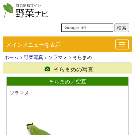
メインメニューを表示
Toggl
navig
ホーム
>
野菜写真
>
ソラマメ
> そらまめ
そらまめの写真
そらまめ／空豆
ソラマメ