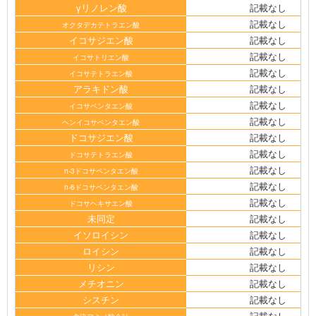
γリノレン酸
記載なし
記載なし
オクタデカテトラエン酸
イコサジエン酸
記載なし
記載なし
イコサトリエン酸
記載なし
イコサテトラエン酸
アラキドン酸
記載なし
記載なし
イコサペンタエン酸
記載なし
ヘンイコサペンタエン酸
ドコサジエン酸
記載なし
記載なし
ドコサテトラエン酸
記載なし
n-3ドコサペンタエン酸
記載なし
n-6ドコサペンタエン酸
記載なし
ドコサヘキサエン酸
未同定
記載なし
イソロイシン
記載なし
ロイシン
記載なし
リシン
記載なし
メチオニン
記載なし
シスチン
記載なし
記載なし