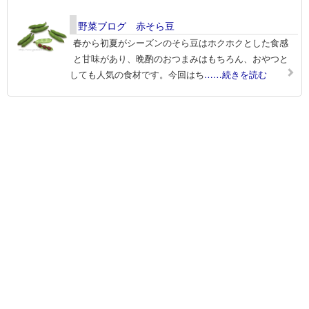
野菜ブログ 赤そら豆
春から初夏がシーズンのそら豆はホクホクとした食感
と甘味があり、晩酌のおつまみはもちろん、おやつと
しても人気の食材です。今回はち
……続きを読む