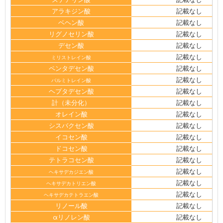
アラキジン酸
記載なし
ベヘン酸
記載なし
リグノセリン酸
記載なし
デセン酸
記載なし
記載なし
ミリストレイン酸
ペンタデセン酸
記載なし
記載なし
パルミトレイン酸
ヘプタデセン酸
記載なし
計（未分化）
記載なし
オレイン酸
記載なし
シスバクセン酸
記載なし
イコセン酸
記載なし
ドコセン酸
記載なし
テトラコセン酸
記載なし
記載なし
ヘキサデカジエン酸
記載なし
ヘキサデカトリエン酸
記載なし
ヘキサデカテトラエン酸
リノール酸
記載なし
αリノレン酸
記載なし