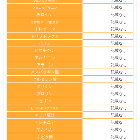
含硫アミノ酸合計
記載なし
フェニルアラニン
チロシン
記載なし
記載なし
芳香族アミノ酸合計
トレオニン
記載なし
トリプトファン
記載なし
バリン
記載なし
ヒスチジン
記載なし
アルギニン
記載なし
アラニン
記載なし
アスパラギン酸
記載なし
グルタミン酸
記載なし
グリシン
記載なし
プロリン
記載なし
セリン
記載なし
記載なし
ヒドロキシプロリン
アミノ酸計
記載なし
アンモニア
記載なし
でんぷん
記載なし
ぶどう糖
記載なし