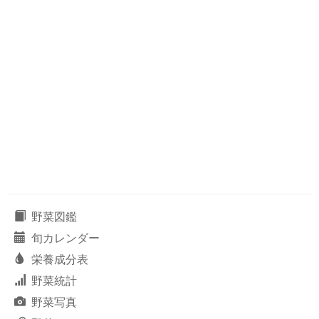
野菜図鑑
旬カレンダー
栄養成分表
野菜統計
野菜写真