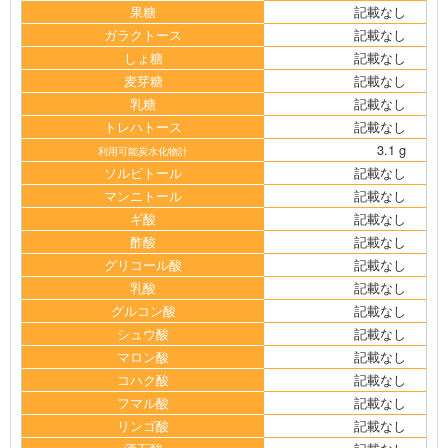
果糖
記載なし
ガラクトース
記載なし
しょ糖
記載なし
麦芽糖
記載なし
乳糖
記載なし
トレハトース
記載なし
3.1 g
利用可能炭水化物計
ソルビトール
記載なし
マンニトール
記載なし
ギ酸
記載なし
酢酸
記載なし
グリコール酸
記載なし
乳酸
記載なし
グルコン酸
記載なし
シュウ酸
記載なし
マロン酸
記載なし
コハク酸
記載なし
フマル酸
記載なし
リンゴ酸
記載なし