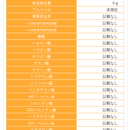
食塩相当量
0 g
アルコール
未測定
重量変化率
記載なし
記載なし
n-3系多価不飽和脂肪酸
記載なし
n-6系多価不飽和脂肪酸
酪酸
記載なし
ヘキサン酸
記載なし
ヘプタン酸
記載なし
オクタン酸
記載なし
デカン酸
記載なし
ラウリン酸
記載なし
トリデカン酸
記載なし
ミリスチン酸
記載なし
ペンタデカン酸
記載なし
記載なし
ANTペンタデカン酸
パルミチン酸
記載なし
ISOパルミチン酸
記載なし
ヘプタデカン酸
記載なし
記載なし
ANTヘプタデカン酸
ステアリン酸
記載なし