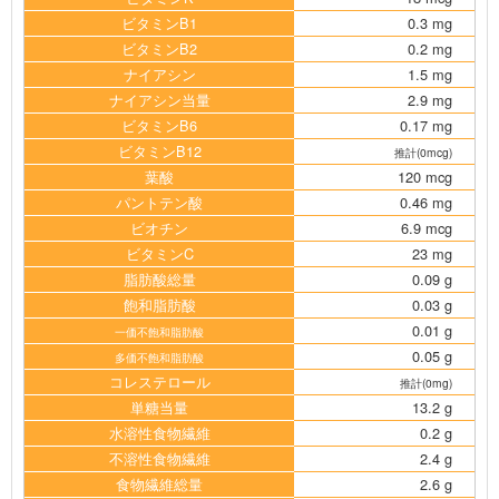
ビタミンB1
0.3 mg
ビタミンB2
0.2 mg
ナイアシン
1.5 mg
ナイアシン当量
2.9 mg
ビタミンB6
0.17 mg
ビタミンB12
推計(0mcg)
葉酸
120 mcg
パントテン酸
0.46 mg
ビオチン
6.9 mcg
ビタミンC
23 mg
脂肪酸総量
0.09 g
飽和脂肪酸
0.03 g
0.01 g
一価不飽和脂肪酸
0.05 g
多価不飽和脂肪酸
コレステロール
推計(0mg)
単糖当量
13.2 g
水溶性食物繊維
0.2 g
不溶性食物繊維
2.4 g
食物繊維総量
2.6 g