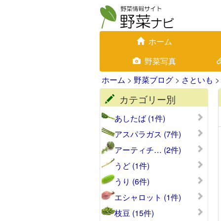
ホーム
野菜写真
ホーム
>
野菜ブログ
>
さといも
>
カテゴリー別
あしたば (1件)
アスパラガス (7件)
アーティチ… (2件)
うど (1件)
うり (6件)
エシャロット (1件)
枝豆 (15件)