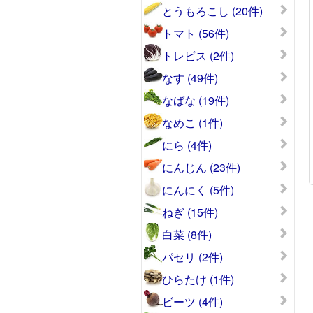
とうもろこし (20件)
トマト (56件)
トレビス (2件)
なす (49件)
なばな (19件)
なめこ (1件)
にら (4件)
にんじん (23件)
にんにく (5件)
ねぎ (15件)
白菜 (8件)
パセリ (2件)
ひらたけ (1件)
ビーツ (4件)