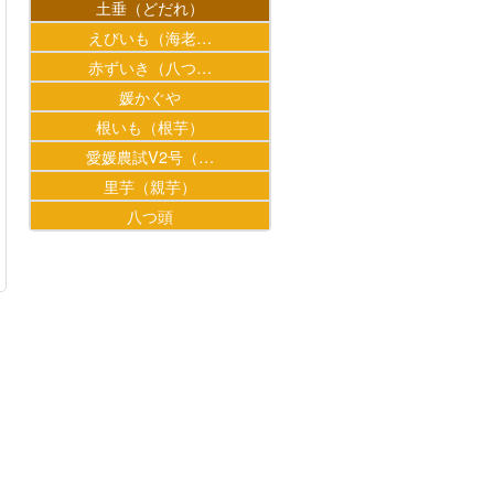
土垂（どだれ）
えびいも（海老…
赤ずいき（八つ…
媛かぐや
根いも（根芋）
愛媛農試V2号（…
里芋（親芋）
八つ頭