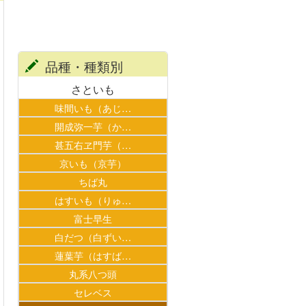
品種・種類別
さといも
味間いも（あじ…
開成弥一芋（か…
甚五右ヱ門芋（…
京いも（京芋）
ちば丸
はすいも（りゅ…
富士早生
白だつ（白ずい…
蓮葉芋（はすば…
丸系八つ頭
セレベス