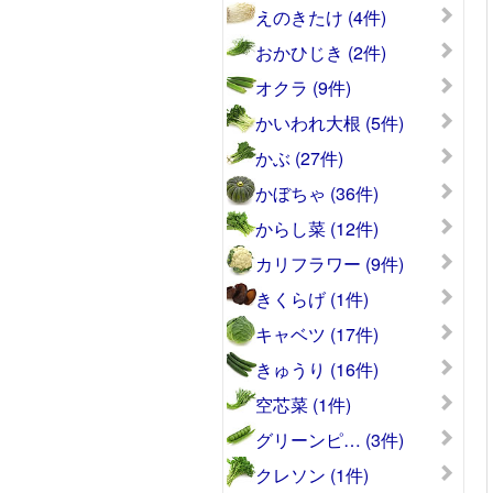
えのきたけ (4件)
おかひじき (2件)
オクラ (9件)
かいわれ大根 (5件)
かぶ (27件)
かぼちゃ (36件)
からし菜 (12件)
カリフラワー (9件)
きくらげ (1件)
キャベツ (17件)
きゅうり (16件)
空芯菜 (1件)
グリーンピ… (3件)
クレソン (1件)