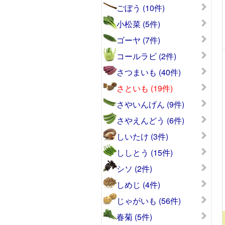
ごぼう (10件)
小松菜 (5件)
ゴーヤ (7件)
コールラビ (2件)
さつまいも (40件)
さといも (19件)
さやいんげん (9件)
さやえんどう (6件)
しいたけ (3件)
ししとう (15件)
シソ (2件)
しめじ (4件)
じゃがいも (56件)
春菊 (5件)