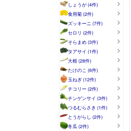
しょうが (4件)
食用菊 (2件)
ズッキーニ (7件)
セロリ (2件)
そらまめ (3件)
タアサイ (1件)
大根 (28件)
たけのこ (6件)
玉ねぎ (12件)
チコリー (2件)
チンゲンサイ (3件)
つるむらさき (1件)
とうがらし (2件)
冬瓜 (2件)