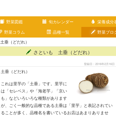
野菜図鑑
旬カレンダー
栄養成分
野菜コラム
品種一覧
野菜ブロ
 土垂（どだれ）
さといも 土垂（どだれ）
登録日：2016年2月16日
土垂（どだれ）
これは里芋の「土垂」です。里芋に
は「セレベス」や「海老芋」「京い
も」などいろいろな種類があります
が、ごく一般的な品種である土垂は「里芋」と表記されてい
ることが多く、品種名を書いているお店はあまりありませ