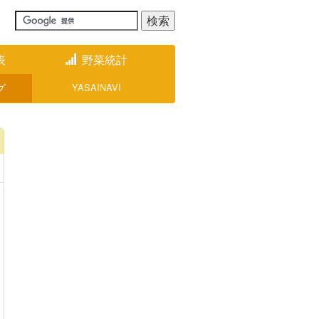
表
野菜統計
グ
YASAINAVI