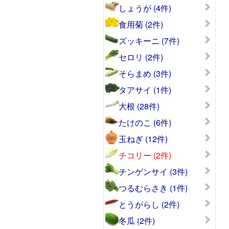
しょうが (4件)
食用菊 (2件)
ズッキーニ (7件)
セロリ (2件)
そらまめ (3件)
タアサイ (1件)
大根 (28件)
たけのこ (6件)
玉ねぎ (12件)
チコリー (2件)
チンゲンサイ (3件)
つるむらさき (1件)
とうがらし (2件)
冬瓜 (2件)