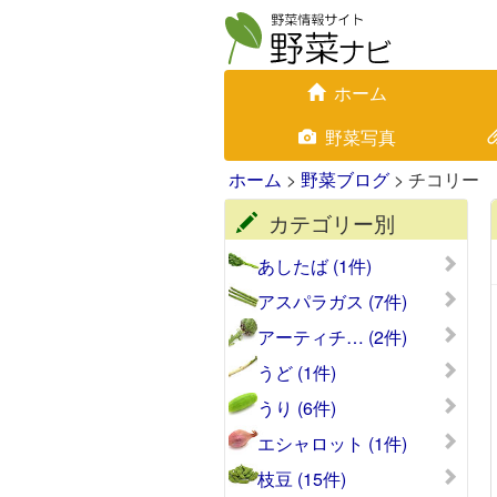
ホーム
野菜写真
ホーム
>
野菜ブログ
> チコリー
カテゴリー別
あしたば (1件)
アスパラガス (7件)
アーティチ… (2件)
うど (1件)
うり (6件)
エシャロット (1件)
枝豆 (15件)