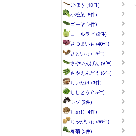
ごぼう (10件)
小松菜 (5件)
ゴーヤ (7件)
コールラビ (2件)
さつまいも (40件)
さといも (19件)
さやいんげん (9件)
さやえんどう (6件)
しいたけ (3件)
ししとう (15件)
シソ (2件)
しめじ (4件)
じゃがいも (56件)
春菊 (5件)