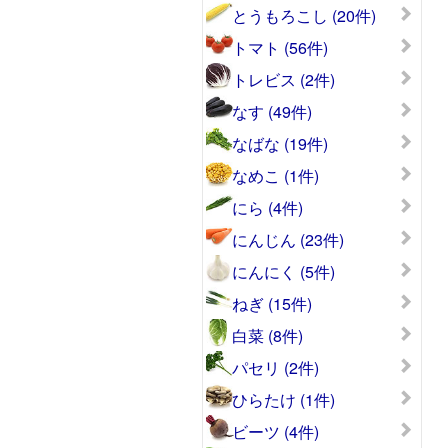
とうもろこし (20件)
トマト (56件)
トレビス (2件)
なす (49件)
なばな (19件)
なめこ (1件)
にら (4件)
にんじん (23件)
にんにく (5件)
ねぎ (15件)
白菜 (8件)
パセリ (2件)
ひらたけ (1件)
ビーツ (4件)