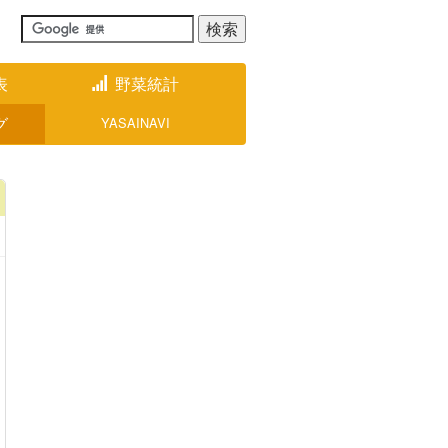
表
野菜統計
グ
YASAINAVI