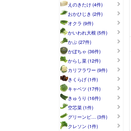
えのきたけ (4件)
おかひじき (2件)
オクラ (9件)
かいわれ大根 (5件)
かぶ (27件)
かぼちゃ (36件)
からし菜 (12件)
カリフラワー (9件)
きくらげ (1件)
キャベツ (17件)
きゅうり (16件)
空芯菜 (1件)
グリーンピ… (3件)
クレソン (1件)