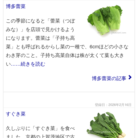
博多蕾菜
この季節になると「蕾菜（つぼ
みな）」を店頭で見かけるよう
になります。蕾菜は「子持ち高
菜」とも呼ばれるからし菜の一種で、6cmほどの小さな
わき芽のこと。子持ち高菜自体は株が太くて葉も大き
い
……続きを読む
博多蕾菜の記事
登録日：2026年2月16日
すぐき菜
久しぶりに「すぐき菜」を食べ
ました。京都の上賀茂地区で古