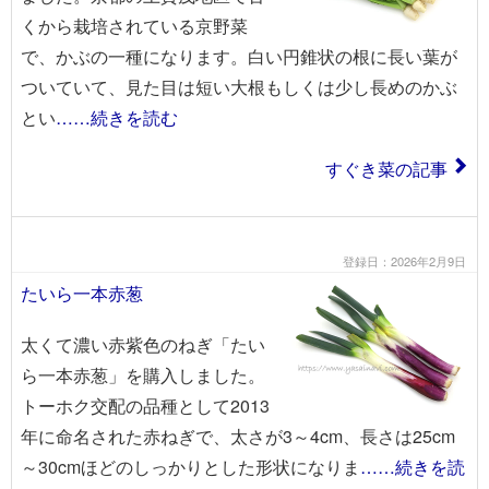
くから栽培されている京野菜
で、かぶの一種になります。白い円錐状の根に長い葉が
ついていて、見た目は短い大根もしくは少し長めのかぶ
とい
……続きを読む
すぐき菜の記事
登録日：2026年2月9日
たいら一本赤葱
太くて濃い赤紫色のねぎ「たい
ら一本赤葱」を購入しました。
トーホク交配の品種として2013
年に命名された赤ねぎで、太さが3～4cm、長さは25cm
～30cmほどのしっかりとした形状になりま
……続きを読