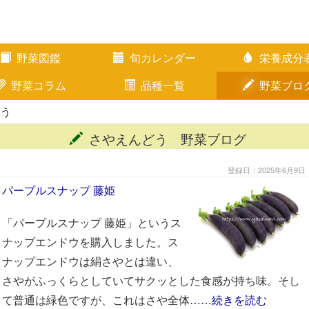
野菜図鑑
旬カレンダー
栄養成分
野菜コラム
品種一覧
野菜ブロ
どう
さやえんどう 野菜ブログ
登録日：2025年6月9日
パープルスナップ 藤姫
「パープルスナップ 藤姫」というス
ナップエンドウを購入しました。ス
ナップエンドウは絹さやとは違い、
さやがふっくらとしていてサクッとした食感が持ち味。そし
て普通は緑色ですが、これはさや全体
……続きを読む