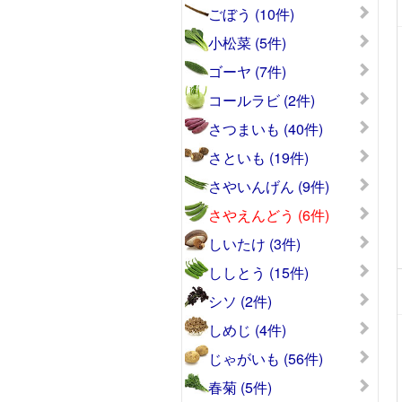
ごぼう (10件)
小松菜 (5件)
ゴーヤ (7件)
コールラビ (2件)
さつまいも (40件)
さといも (19件)
さやいんげん (9件)
さやえんどう (6件)
しいたけ (3件)
ししとう (15件)
シソ (2件)
しめじ (4件)
じゃがいも (56件)
春菊 (5件)