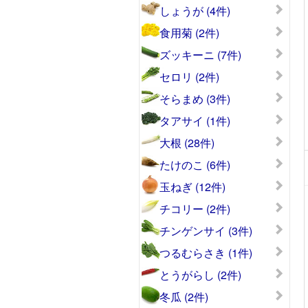
しょうが (4件)
食用菊 (2件)
ズッキーニ (7件)
セロリ (2件)
そらまめ (3件)
タアサイ (1件)
大根 (28件)
たけのこ (6件)
玉ねぎ (12件)
チコリー (2件)
チンゲンサイ (3件)
つるむらさき (1件)
とうがらし (2件)
冬瓜 (2件)