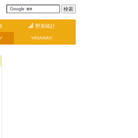
表
野菜統計
グ
YASAINAVI