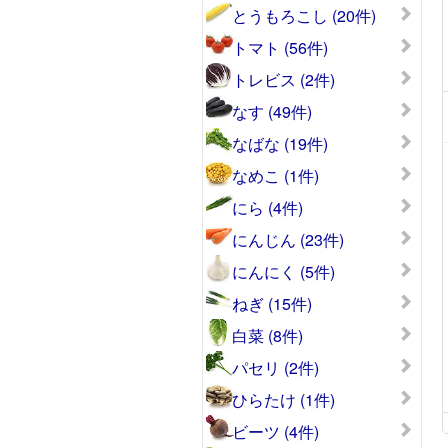
とうもろこし (20件)
トマト (56件)
トレビス (2件)
なす (49件)
なばな (19件)
なめこ (1件)
にら (4件)
にんじん (23件)
にんにく (5件)
ねぎ (15件)
白菜 (8件)
パセリ (2件)
ひらたけ (1件)
ビーツ (4件)