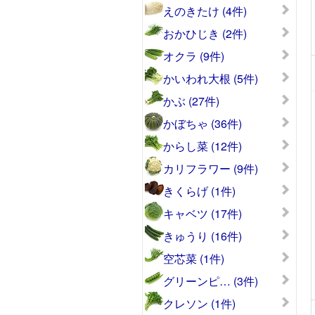
えのきたけ (4件)
おかひじき (2件)
オクラ (9件)
かいわれ大根 (5件)
かぶ (27件)
かぼちゃ (36件)
からし菜 (12件)
カリフラワー (9件)
きくらげ (1件)
キャベツ (17件)
きゅうり (16件)
空芯菜 (1件)
グリーンピ… (3件)
クレソン (1件)