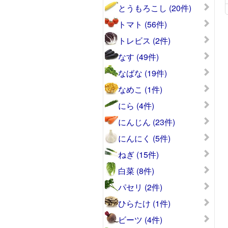
とうもろこし (20件)
トマト (56件)
トレビス (2件)
なす (49件)
なばな (19件)
なめこ (1件)
にら (4件)
にんじん (23件)
にんにく (5件)
ねぎ (15件)
白菜 (8件)
パセリ (2件)
ひらたけ (1件)
ビーツ (4件)