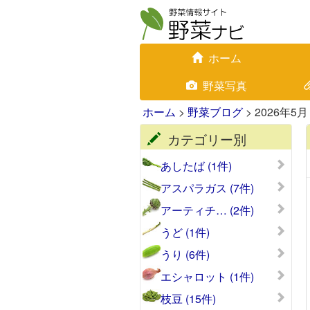
ホーム
野菜写真
ホーム
>
野菜ブログ
> 2026年5月
カテゴリー別
あしたば (1件)
アスパラガス (7件)
アーティチ… (2件)
うど (1件)
うり (6件)
エシャロット (1件)
枝豆 (15件)