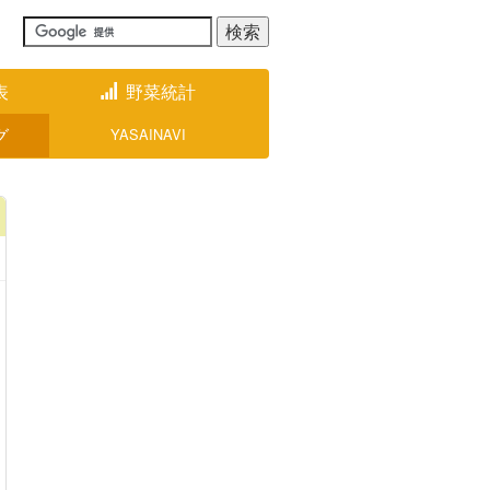
表
野菜統計
グ
YASAINAVI