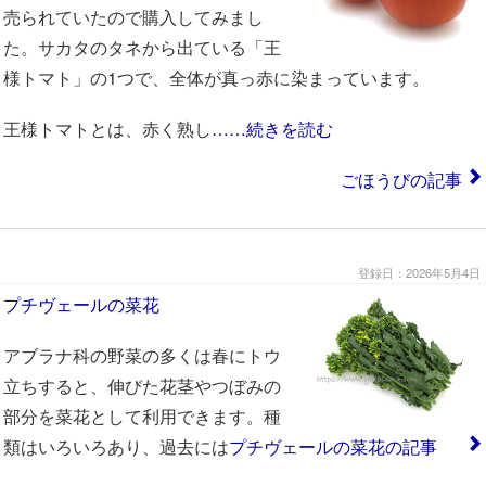
売られていたので購入してみまし
た。サカタのタネから出ている「王
様トマト」の1つで、全体が真っ赤に染まっています。
王様トマトとは、赤く熟し
……続きを読む
ごほうびの記事
登録日：2026年5月4日
プチヴェールの菜花
アブラナ科の野菜の多くは春にトウ
立ちすると、伸びた花茎やつぼみの
部分を菜花として利用できます。種
類はいろいろあり、過去には
プチヴェールの菜花の記事