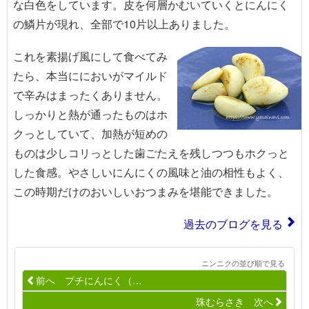
な白色をしています。皮を何層かむいていくとにんにく
の鱗片が現れ、全部で10片以上ありました。
これを素揚げ風にして食べてみ
たら、本当ににおいがマイルド
で辛みはまったくありません。
しっかりと熱が通ったものはホ
クっとしていて、加熱が短めの
ものは少しコリっとした歯ごたえを残しつつもホクっと
した食感。やさしいにんにくの風味と油の相性もよく、
この時期だけのおいしいおつまみを堪能できました。
過去のブログを見る
ニンニクの並び順で見る
前へ プチにんにく（…
珠むらさき 次へ