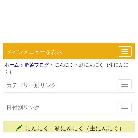
メインメニューを表示
Toggl
navig
ホーム
>
野菜ブログ
>
にんにく
> 新にんにく（生にんに
く）
カテゴリー別リンク
Toggl
navig
日付別リンク
Toggl
navig
にんにく 新にんにく（生にんにく）