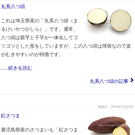
丸系八つ頭
これは埼玉県産の「丸系八つ頭（ま
るけいやつがしら）」です。通常、
八つ頭は親芋と子芋が一体化してゴ
ツゴツとした形をしていますが、この八つ頭は球状なので皮
がむきやすいのが特徴です。
……続きを読む
丸系八つ頭の記事
登録日：2016年12月5日
紅さつま
鹿児島県産のさつまいも「紅さつま