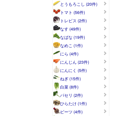
とうもろこし (20件)
トマト (56件)
トレビス (2件)
なす (49件)
なばな (19件)
なめこ (1件)
にら (4件)
にんじん (23件)
にんにく (5件)
ねぎ (15件)
白菜 (8件)
パセリ (2件)
ひらたけ (1件)
ビーツ (4件)