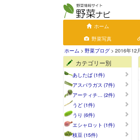
ホーム
野菜写真
ホーム
>
野菜ブログ
> 2016年12
カテゴリー別
あしたば (1件)
アスパラガス (7件)
アーティチ… (2件)
うど (1件)
うり (6件)
エシャロット (1件)
枝豆 (15件)