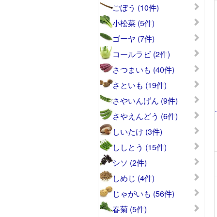
ごぼう (10件)
小松菜 (5件)
ゴーヤ (7件)
コールラビ (2件)
さつまいも (40件)
さといも (19件)
さやいんげん (9件)
さやえんどう (6件)
しいたけ (3件)
ししとう (15件)
シソ (2件)
しめじ (4件)
じゃがいも (56件)
春菊 (5件)