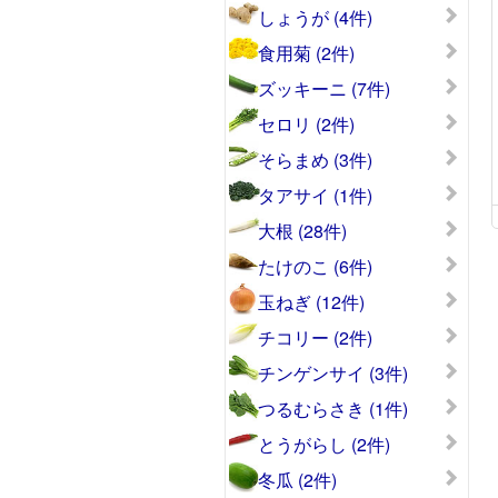
しょうが (4件)
食用菊 (2件)
ズッキーニ (7件)
セロリ (2件)
そらまめ (3件)
タアサイ (1件)
大根 (28件)
たけのこ (6件)
玉ねぎ (12件)
チコリー (2件)
チンゲンサイ (3件)
つるむらさき (1件)
とうがらし (2件)
冬瓜 (2件)