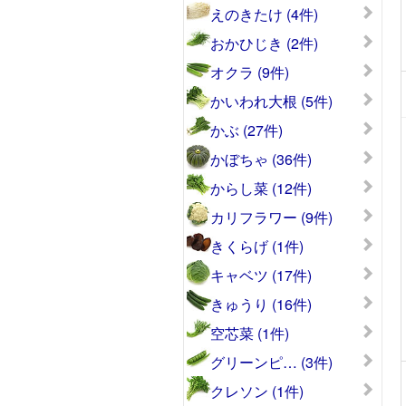
えのきたけ (4件)
おかひじき (2件)
オクラ (9件)
かいわれ大根 (5件)
かぶ (27件)
かぼちゃ (36件)
からし菜 (12件)
カリフラワー (9件)
きくらげ (1件)
キャベツ (17件)
きゅうり (16件)
空芯菜 (1件)
グリーンピ… (3件)
クレソン (1件)