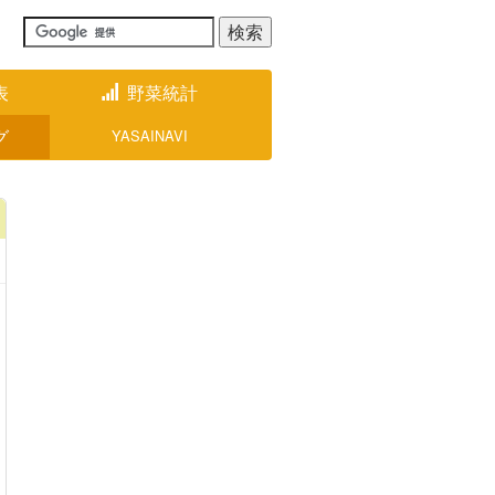
表
野菜統計
グ
YASAINAVI