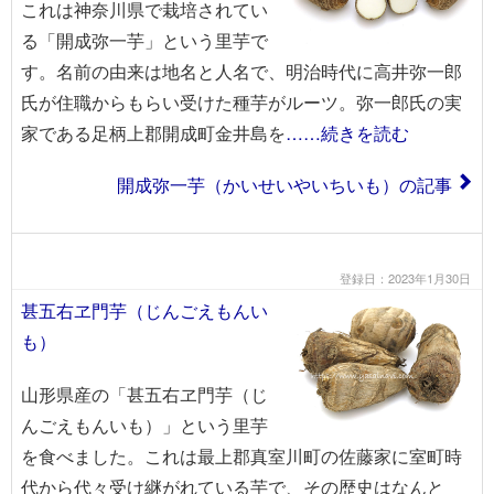
これは神奈川県で栽培されてい
る「開成弥一芋」という里芋で
す。名前の由来は地名と人名で、明治時代に高井弥一郎
氏が住職からもらい受けた種芋がルーツ。弥一郎氏の実
家である足柄上郡開成町金井島を
……続きを読む
開成弥一芋（かいせいやいちいも）の記事
登録日：2023年1月30日
甚五右ヱ門芋（じんごえもんい
も）
山形県産の「甚五右ヱ門芋（じ
んごえもんいも）」という里芋
を食べました。これは最上郡真室川町の佐藤家に室町時
代から代々受け継がれている芋で、その歴史はなんと