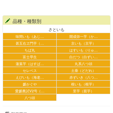
品種・種類別
さといも
味間いも（あじ…
開成弥一芋（か…
甚五右ヱ門芋（…
京いも（京芋）
ちば丸
はすいも（りゅ…
富士早生
白だつ（白ずい…
蓮葉芋（はすば…
丸系八つ頭
セレベス
土垂（どだれ）
えびいも（海老…
赤ずいき（八つ…
媛かぐや
根いも（根芋）
愛媛農試V2号（…
里芋（親芋）
八つ頭