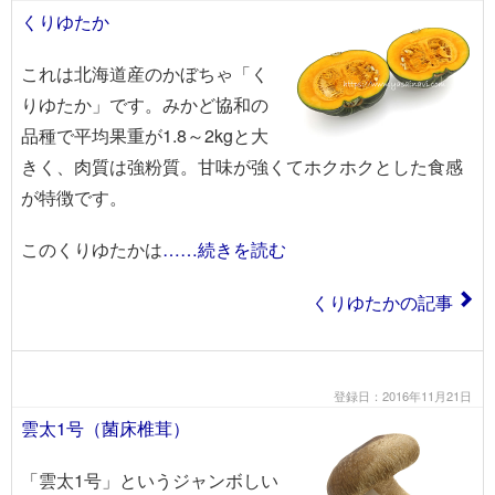
くりゆたか
これは北海道産のかぼちゃ「く
りゆたか」です。みかど協和の
品種で平均果重が1.8～2kgと大
きく、肉質は強粉質。甘味が強くてホクホクとした食感
が特徴です。
このくりゆたかは
……続きを読む
くりゆたかの記事
登録日：2016年11月21日
雲太1号（菌床椎茸）
「雲太1号」というジャンボしい