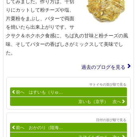
してみました。作り方は、千切
りにカットして粉チーズや塩、
片栗粉をまぶし、バターで両面
を焼いたら出来上がりです。サ
クサク＆ホクホク食感に、ちば丸の甘味と粉チーズの風
味、そしてバターの香ばしさがミックスして美味でし
た。
過去のブログを見る
サトイモの並び順で見る
前へ はすいも（りゅ…
京いも（京芋） 次へ
日付の並び順で見る
前へ おかのり（陸海…
スマイルボール 次へ