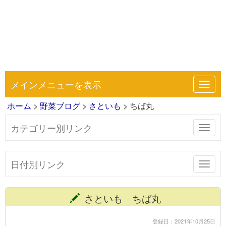
メインメニューを表示
Toggl
navig
ホーム
>
野菜ブログ
>
さといも
> ちば丸
カテゴリー別リンク
Toggl
navig
日付別リンク
Toggl
navig
さといも ちば丸
登録日：2021年10月25日