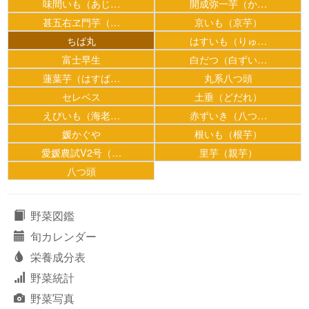
味間いも（あじ…
開成弥一芋（か…
甚五右ヱ門芋（…
京いも（京芋）
ちば丸
はすいも（りゅ…
富士早生
白だつ（白ずい…
蓮葉芋（はすば…
丸系八つ頭
セレベス
土垂（どだれ）
えびいも（海老…
赤ずいき（八つ…
媛かぐや
根いも（根芋）
愛媛農試V2号（…
里芋（親芋）
八つ頭
野菜図鑑
旬カレンダー
栄養成分表
野菜統計
野菜写真