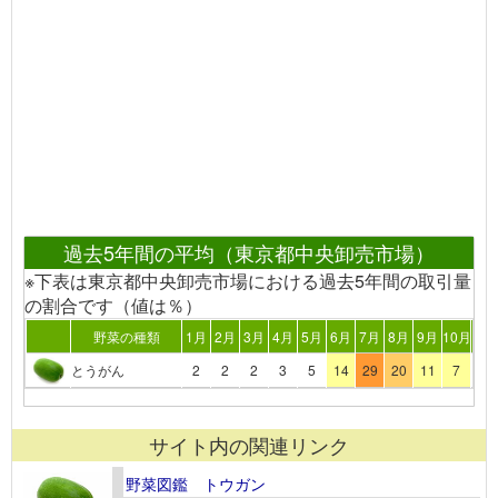
過去5年間の平均（東京都中央卸売市場）
※下表は東京都中央卸売市場における過去5年間の取引量
の割合です（値は％）
野菜の種類
1月
2月
3月
4月
5月
6月
7月
8月
9月
10月
11
とうがん
2
2
2
3
5
14
29
20
11
7
4
サイト内の関連リンク
野菜図鑑 トウガン