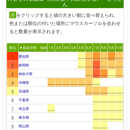
ん
月
を
クリック
すると値の大きい順に並べ替えられ、
色または順位の付いた場所
にマウスカーソルを合わせ
る
と数量が表示されます。
順位
▼都道府県・地域
1月
2月
3月
4月
5月
6月
7月
8月
9月
10月
11
1
愛知県
2
静岡県
3
神奈川県
4
沖縄県
5
茨城県
6
千葉県
7
埼玉県
8
東京都
9
岡山県