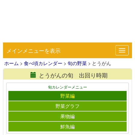
メインメニューを表示
Toggl
navig
ホーム
>
食べ頃カレンダー
>
旬の野菜
> とうがん
とうがんの旬 出回り時期
旬カレンダーメニュー
野菜編
野菜グラフ
果物編
鮮魚編