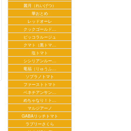
麗月（れいげつ）
華おとめ
レッドオーレ
クックゴールド…
ピッコラルージュ
クマト（黒トマ…
塩トマト
シシリアンルー…
竜福（りゅうふ…
ソプラノトマト
ファーストトマト
ベネチアンサン…
めちゃなり！ト…
マルジアーノ
GABAリッチトマト
ラブリーさくら