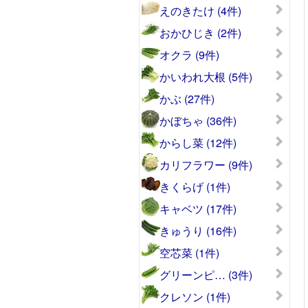
えのきたけ (4件)
おかひじき (2件)
オクラ (9件)
かいわれ大根 (5件)
かぶ (27件)
かぼちゃ (36件)
からし菜 (12件)
カリフラワー (9件)
きくらげ (1件)
キャベツ (17件)
きゅうり (16件)
空芯菜 (1件)
グリーンピ… (3件)
クレソン (1件)