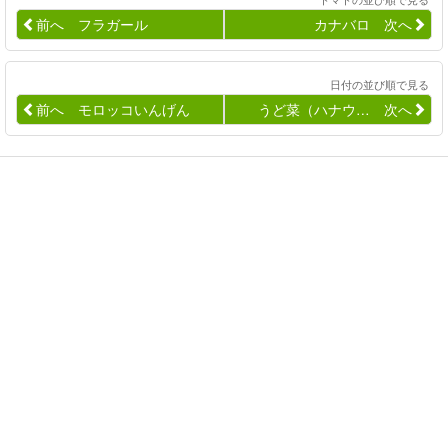
前へ フラガール
カナバロ 次へ
日付の並び順で見る
前へ モロッコいんげん
うど菜（ハナウ… 次へ