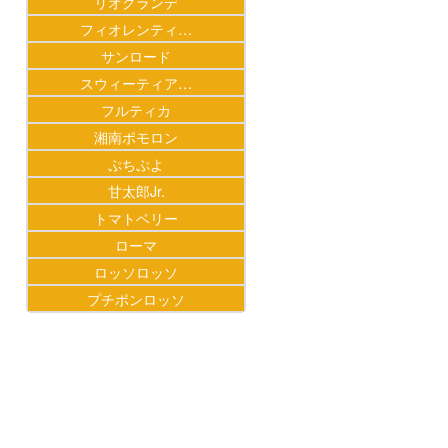
リオグランデ
フィオレンティ…
サンロード
スウィーティア…
フルティカ
湘南ポモロン
ぷちぷよ
甘太郎Jr.
トマトベリー
ローマ
ロッソロッソ
プチポンロッソ