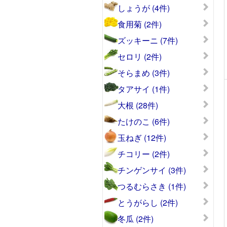
しょうが (4件)
食用菊 (2件)
ズッキーニ (7件)
セロリ (2件)
そらまめ (3件)
タアサイ (1件)
大根 (28件)
たけのこ (6件)
玉ねぎ (12件)
チコリー (2件)
チンゲンサイ (3件)
つるむらさき (1件)
とうがらし (2件)
冬瓜 (2件)