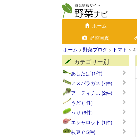
ホーム
野菜写真
ホーム
>
野菜ブログ
>
トマト
> 
カテゴリー別
あしたば (1件)
アスパラガス (7件)
アーティチ… (2件)
うど (1件)
うり (6件)
エシャロット (1件)
枝豆 (15件)