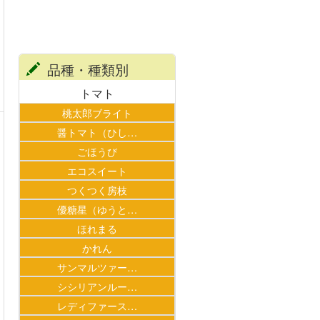
品種・種類別
トマト
桃太郎ブライト
醤トマト（ひし…
ごほうび
エコスイート
つくつく房枝
優糖星（ゆうと…
ほれまる
かれん
サンマルツァー…
シシリアンルー…
レディファース…