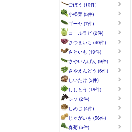
ごぼう (10件)
小松菜 (5件)
ゴーヤ (7件)
コールラビ (2件)
さつまいも (40件)
さといも (19件)
さやいんげん (9件)
さやえんどう (6件)
しいたけ (3件)
ししとう (15件)
シソ (2件)
しめじ (4件)
じゃがいも (56件)
春菊 (5件)