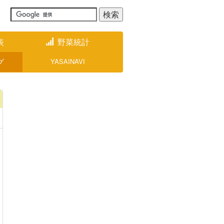
表
野菜統計
グ
YASAINAVI