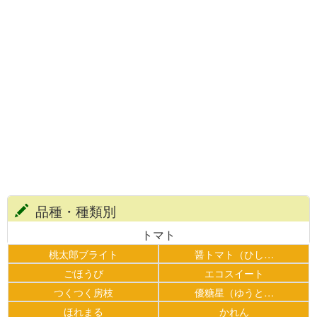
品種・種類別
トマト
桃太郎ブライト
醤トマト（ひし…
ごほうび
エコスイート
つくつく房枝
優糖星（ゆうと…
ほれまる
かれん