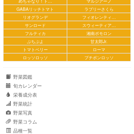
めちゃなり！ト…
マルジアーノ
GABAリッチトマト
ラブリーさくら
リオグランデ
フィオレンティ…
サンロード
スウィーティア…
フルティカ
湘南ポモロン
ぷちぷよ
甘太郎Jr.
トマトベリー
ローマ
ロッソロッソ
プチポンロッソ
野菜図鑑
旬カレンダー
栄養成分表
野菜統計
野菜写真
野菜コラム
品種一覧