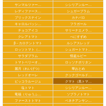
サンマルツァー…
シシリアンルー…
レディファース…
シュガープラム
ブリックスナイン
カナバロ
キャロルパッシ…
フラガール
チョコアイコ
サリーナエメラ…
クレアトマト
べにすずめ
β－カロテントマト
ルシアスレッド
ロッソトマト（…
シュガートマト…
サラダプラム
怪盗ルビー
トマトベリーオ…
ロッソナポリタン
麗月（れいげつ）
華おとめ
レッドオーレ
クックゴールド…
ピッコラルージュ
クマト（黒トマ…
塩トマト
シシリアンルー…
竜福（りゅうふ…
ソプラノトマト
ファーストトマト
ベネチアンサン…