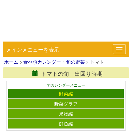
メインメニューを表示
Toggl
navig
ホーム
>
食べ頃カレンダー
>
旬の野菜
> トマト
トマトの旬 出回り時期
旬カレンダーメニュー
野菜編
野菜グラフ
果物編
鮮魚編