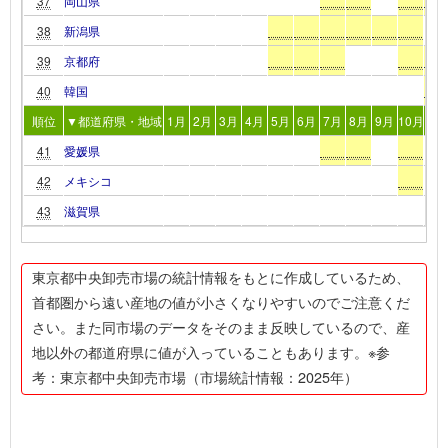
37
岡山県
38
新潟県
39
京都府
40
韓国
順位
▼都道府県・地域
1月
2月
3月
4月
5月
6月
7月
8月
9月
10月
11
41
愛媛県
42
メキシコ
43
滋賀県
東京都中央卸売市場の統計情報をもとに作成しているため、
首都圏から遠い産地の値が小さくなりやすいのでご注意くだ
さい。また同市場のデータをそのまま反映しているので、産
地以外の都道府県に値が入っていることもあります。※参
考：東京都中央卸売市場（市場統計情報：2025年）