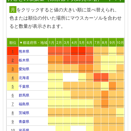
月
を
クリック
すると値の大きい順に並べ替えられ、
色または順位の付いた場所
にマウスカーソルを合わせ
る
と数量が表示されます。
順位
▼都道府県・地域
1月
2月
3月
4月
5月
6月
7月
8月
9月
10月
11
1
熊本県
2
栃木県
3
愛知県
4
北海道
5
千葉県
6
群馬県
7
福島県
8
茨城県
9
青森県
10
岩手県