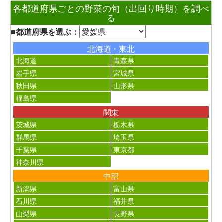
各都道府県ごとの野菜の旬（出回り時期）を調べ
る
■都道府県を選ぶ：
北海道・東北
北海道
青森県
岩手県
宮城県
秋田県
山形県
福島県
関東
茨城県
栃木県
群馬県
埼玉県
千葉県
東京都
神奈川県
中部
新潟県
富山県
石川県
福井県
山梨県
長野県