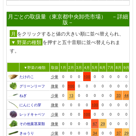
月ごとの取扱量（東京都中央卸売市場） －詳細
版－
月
を
クリック
すると値の大きい順に並べ替えられ、
▼ 野菜の種類
を押すと五十音順に並べ替えられま
す。
▼野菜の種類
取扱
1月
2月
3月
4月
5月
6月
7月
8月
9月
10
たけのこ
少量
0
0
0
100
0
0
0
0
0
0
グリーンリーフ
微量
0
100
0
0
0
0
0
0
0
0
ねぎ
少量
0
13
0
0
0
0
0
33
44
4
にんにくの芽
微量
0
0
0
0
100
0
0
0
0
0
レッドキャベツ
少量
0
0
0
100
0
0
0
0
0
0
その他葉茎菜類
微量
0
0
0
0
67
29
0
0
0
0
きゅうり
少量
0
0
0
0
34
0
0
37
29
0