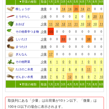
▼野菜の種類
取扱
1月
2月
3月
4月
5月
6月
7月
8月
9月
10
根しょうが
微量
0
0
14
14
36
14
21
0
0
0
とうがらし
少量
0
0
0
0
2
0
8
20
11
3
おおば
少量
11
12
12
11
11
10
12
10
11
2
その他香辛つま物
少量
100
0
0
0
0
0
0
0
0
0
しいたけ
少量
0
0
63
0
0
0
38
0
0
0
まつたけ
微量
0
0
0
0
0
0
0
0
0
10
ぎんなん
少量
17
0
0
0
0
0
0
0
0
5
その他野菜
少量
4
1
0
0
0
1
0
0
0
0
たけのこ水煮
少量
2
2
2
6
4
8
11
1
9
1
ぜんまい水煮
微量
7
6
7
12
9
6
9
7
10
6
▼野菜の種類
取扱
1月
2月
3月
4月
5月
6月
7月
8月
9月
10
取扱列にある「少量」は出荷量が10トン以下、「微量」は
100キロ以下の場合に表示されます。