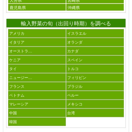
鹿児島県
沖縄県
輸入野菜の旬（出回り時期）を調べる
アメリカ
イスラエル
イタリア
オランダ
オーストラ…
カナダ
ケニア
スペイン
タイ
トルコ
ニュージー…
フィリピン
フランス
ブラジル
ベトナム
ペルー
マレーシア
メキシコ
中国
台湾
韓国