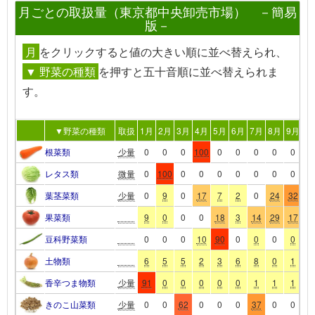
月ごとの取扱量（東京都中央卸売市場） －簡易
版－
月
を
クリック
すると値の大きい順に並べ替えられ、
▼ 野菜の種類
を押すと五十音順に並べ替えられま
す。
▼野菜の種類
取扱
1月
2月
3月
4月
5月
6月
7月
8月
9月
10
根菜類
少量
0
0
0
100
0
0
0
0
0
0
レタス類
微量
0
100
0
0
0
0
0
0
0
0
葉茎菜類
少量
0
9
0
17
7
2
0
24
32
3
果菜類
9
0
0
0
18
3
14
29
17
1
豆科野菜類
0
0
0
10
90
0
0
0
0
0
土物類
6
5
5
2
3
6
8
0
1
9
香辛つま物類
少量
91
0
0
0
0
0
1
1
1
2
きのこ山菜類
少量
0
0
62
0
0
0
37
0
0
0