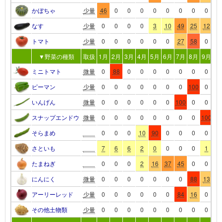
かぼちゃ
少量
46
0
0
0
0
0
0
0
0
0
なす
少量
0
0
0
0
3
10
49
25
12
0
トマト
少量
0
0
0
0
0
0
27
58
0
1
▼野菜の種類
取扱
1月
2月
3月
4月
5月
6月
7月
8月
9月
10
ミニトマト
微量
0
88
0
0
0
0
0
0
0
0
ピーマン
少量
0
0
0
0
0
0
0
100
0
0
いんげん
微量
0
0
0
0
0
0
100
0
0
0
スナップエンドウ
微量
0
0
0
0
0
0
0
0
100
0
そらまめ
0
0
0
10
90
0
0
0
0
0
さといも
7
6
6
2
0
0
0
0
1
1
たまねぎ
0
0
0
2
16
37
45
0
0
0
にんにく
微量
0
0
0
0
0
0
0
88
13
0
アーリーレッド
少量
0
0
0
0
0
0
84
16
0
0
その他土物類
少量
0
0
0
0
0
0
0
0
0
0