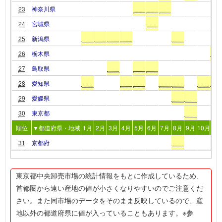
23
神奈川県
24
宮城県
25
新潟県
26
栃木県
27
鳥取県
28
愛知県
29
愛媛県
30
東京都
順位
▼都道府県・地域
1月
2月
3月
4月
5月
6月
7月
8月
9月
10月
11
31
京都府
東京都中央卸売市場の統計情報をもとに作成しているため、
首都圏から遠い産地の値が小さくなりやすいのでご注意くだ
さい。また同市場のデータをそのまま反映しているので、産
地以外の都道府県に値が入っていることもあります。※参