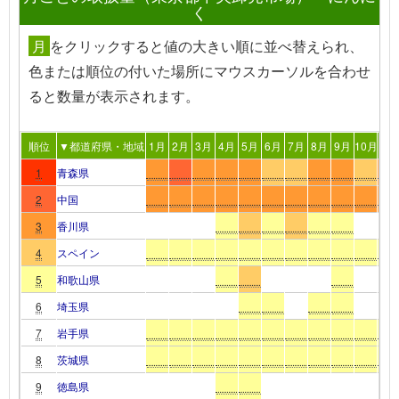
く
月
を
クリック
すると値の大きい順に並べ替えられ、
色または順位の付いた場所
にマウスカーソルを合わせ
る
と数量が表示されます。
順位
▼都道府県・地域
1月
2月
3月
4月
5月
6月
7月
8月
9月
10月
11
1
青森県
2
中国
3
香川県
4
スペイン
5
和歌山県
6
埼玉県
7
岩手県
8
茨城県
9
徳島県