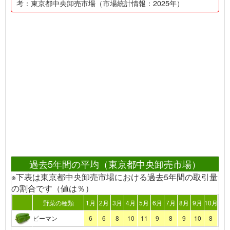
考：東京都中央卸売市場（市場統計情報：2025年）
過去5年間の平均（東京都中央卸売市場）
※下表は東京都中央卸売市場における過去5年間の取引量
の割合です（値は％）
野菜の種類
1月
2月
3月
4月
5月
6月
7月
8月
9月
10月
11
ピーマン
6
6
8
10
11
9
8
9
10
8
7