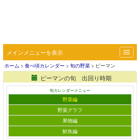
メインメニューを表示
Toggl
navig
ホーム
>
食べ頃カレンダー
>
旬の野菜
> ピーマン
ピーマンの旬 出回り時期
旬カレンダーメニュー
野菜編
野菜グラフ
果物編
鮮魚編