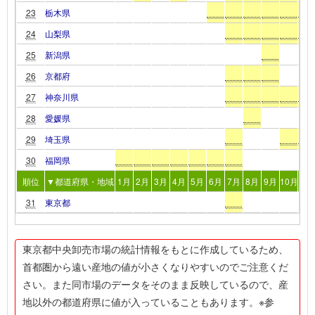
23
栃木県
24
山梨県
25
新潟県
26
京都府
27
神奈川県
28
愛媛県
29
埼玉県
30
福岡県
順位
▼都道府県・地域
1月
2月
3月
4月
5月
6月
7月
8月
9月
10月
11
31
東京都
東京都中央卸売市場の統計情報をもとに作成しているため、
首都圏から遠い産地の値が小さくなりやすいのでご注意くだ
さい。また同市場のデータをそのまま反映しているので、産
地以外の都道府県に値が入っていることもあります。※参