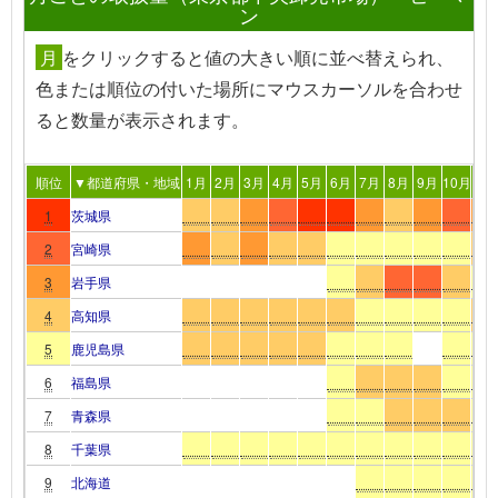
ン
月
を
クリック
すると値の大きい順に並べ替えられ、
色または順位の付いた場所
にマウスカーソルを合わせ
る
と数量が表示されます。
順位
▼都道府県・地域
1月
2月
3月
4月
5月
6月
7月
8月
9月
10月
11
1
茨城県
2
宮崎県
3
岩手県
4
高知県
5
鹿児島県
6
福島県
7
青森県
8
千葉県
9
北海道