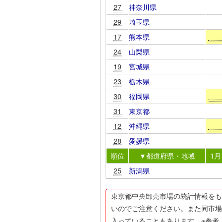
27
神奈川県
29
埼玉県
17
熊本県
24
山梨県
19
宮城県
23
栃木県
30
福岡県
31
東京都
12
沖縄県
28
愛媛県
順位
▼都道府県・地域
1月
25
新潟県
東京都中央卸売市場の統計情報をも
いのでご注意ください。また同市場
入っていることもあります。※参考