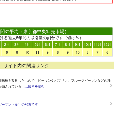
年間の平均（東京都中央卸売市場）
おける過去5年間の取引量の割合です（値は％）
2月
3月
4月
5月
6月
7月
8月
9月
10月
11月
12月
6
8
10
11
9
8
9
10
8
7
6
サイト内の関連リンク
甘味種を改良したもので、ピーマンやパプリカ、フルーツピーマンなどの種
販売されている
……続きを読む
ピーマン（葉）の写真です