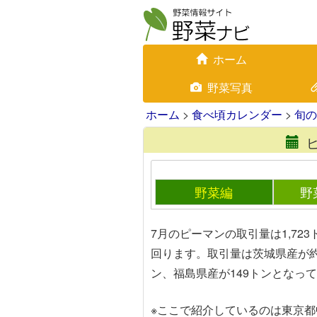
ホーム
野菜写真
ホーム
>
食べ頃カレンダー
>
旬の
野菜編
野
7月のピーマンの取引量は1,72
回ります。取引量は茨城県産が約8
ン、福島県産が149トンとなっ
※ここで紹介しているのは東京