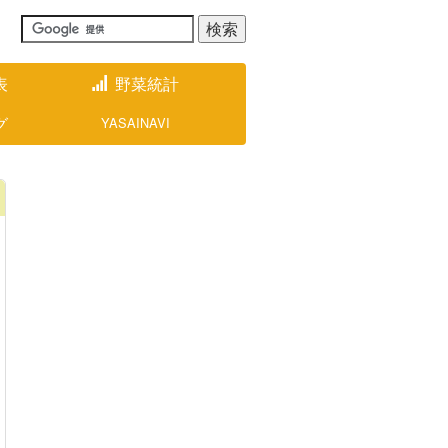
表
野菜統計
グ
YASAINAVI