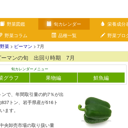
野菜図鑑
旬カレンダー
栄養成分
野菜コラム
品種一覧
野菜ブロ
野菜
>
ピーマン
> 7月
ピーマンの旬 出回り時期 7月
旬カレンダーメニュー
菜グラフ
果物編
鮮魚編
3トンで、年間取引量の約7％が出
37トン、岩手県産が516ト
ています。
都中央卸売市場の取り扱い量