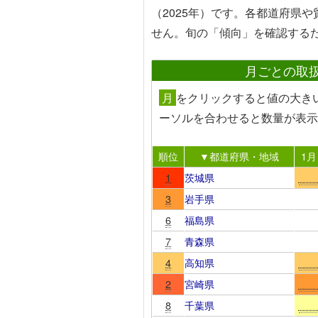
（2025年）です。各都道府県
せん。旬の「傾向」を確認する
月ごとの取
月
を
クリック
すると値の大き
ーソルを合わせる
と数量が表示
順位
▼都道府県・地域
1月
1
茨城県
3
岩手県
6
福島県
7
青森県
4
高知県
2
宮崎県
8
千葉県