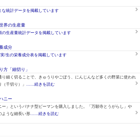
まな統計データを掲載しています
世界の生産量
類の生産量統計データを掲載しています
養成分
果実/生の栄養成分表を掲載しています
り方「細切り」
通り細く切ることで、きゅうりやごぼう、にんじんなど多くの野菜に使われ
り（千切り）」
……続きを読む
ハニー
ニー」というバナナ型ピーマンを購入しました。「万願寺とうがらし」や
のような細長い形
……続きを読む