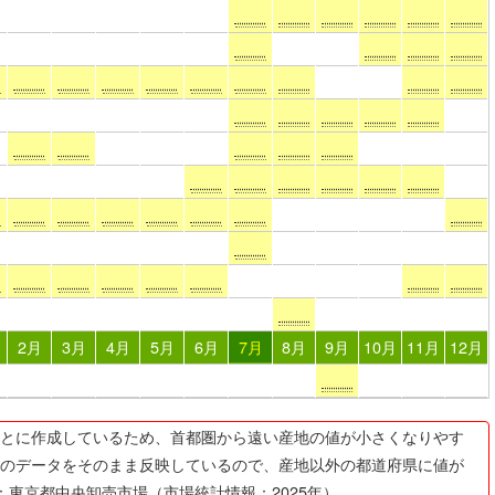
2月
3月
4月
5月
6月
7月
8月
9月
10月
11月
12月
とに作成しているため、首都圏から遠い産地の値が小さくなりやす
のデータをそのまま反映しているので、産地以外の都道府県に値が
：東京都中央卸売市場（市場統計情報：2025年）