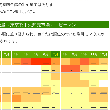
や貿易国全体の出荷量ではありま
ためにご利用ください
扱量（東京都中央卸売市場） ピーマン
い順に並べ替えられ、色または順位の付いた場所
にマウスカ
されます。
2月
3月
4月
5月
6月
7月
8月
9月
10月
11月
12月