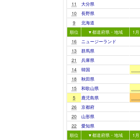
11
大分県
10
長野県
9
北海道
順位
▼都道府県・地域
1月
16
ニュージーランド
13
群馬県
21
兵庫県
14
韓国
18
秋田県
15
和歌山県
5
鹿児島県
26
京都府
20
山形県
22
愛知県
順位
▼都道府県・地域
1月