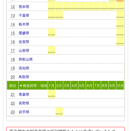
12
熊本県
13
千葉県
14
栃木県
15
愛媛県
16
佐賀県
17
山形県
18
和歌山県
19
高知県
20
鳥取県
順位
▼都道府県・地域
1月
2月
3月
4月
5月
6月
7月
8月
9月
10月
11
21
青森県
22
長野県
23
岩手県
東京都中央卸売市場の統計情報をもとに作成しているため、